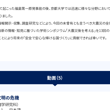
いて起こった福島第一原発事故の後、京都大学では迅速に様々な分野におい
りました。
情報開示･収集、調査研究などにより、今回の未曾有とも言うべき大震災の全
新の情報･知見に基づいた学術シンポジウム「大震災後を考える」を13回の
とにより将来の「安全で安心な輝ける国づくり」に貢献できれば幸いです。
動画（5）
文明の危機
境学研究科）
4:11 日本語