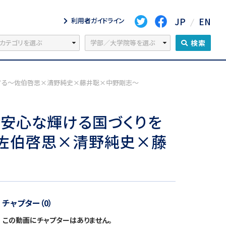
JP
EN
利用者ガイドライン
検索
想する～佐伯啓思×清野純史×藤井聡×中野剛志～
・安心な輝ける国づくりを
～佐伯啓思×清野純史×藤
チャプター（0）
この動画にチャプターはありません。