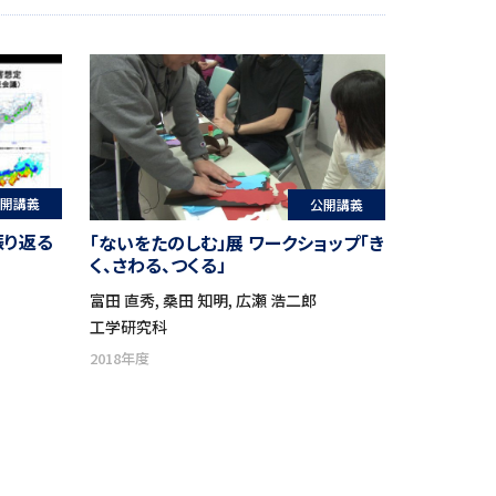
開講義
公開講義
振り返る
「ないをたのしむ」展 ワークショップ「き
く、さわる、つくる」
富田 直秀, 桑田 知明, 広瀬 浩二郎
工学研究科
2018年度