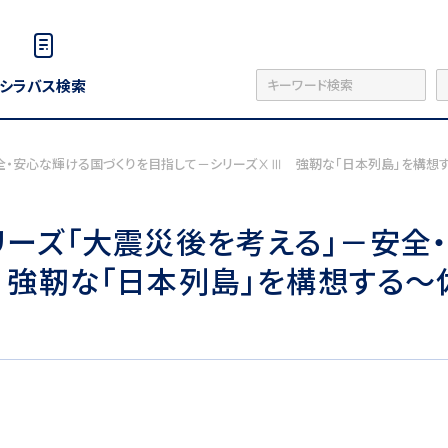
シラバス検索
全・安心な輝ける国づくりを目指して－シリーズⅩⅢ 強靭な「日本列島」を構
ーズ「大震災後を考える」－安全
 強靭な「日本列島」を構想する