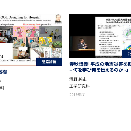
公
通常講義
春秋講義「平成の地震災害を
– 何を学び何を伝えるのか -」
基礎
清野 純史
秀
工学研究科
究科
2019年度