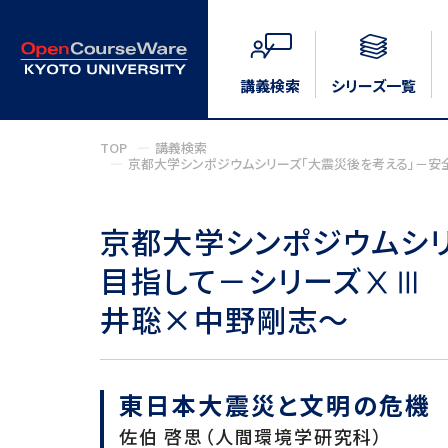
講義検索
シリーズ一覧
TOP
講義検索
京都大学シンポジウムシリーズ「大震災後を考える」－安
京都大学シンポジウムシリ
目指して－シリーズⅩⅢ
井聡×中野剛志～
東日本大震災と文明の危機
佐伯 啓思（人間環境学研究科）