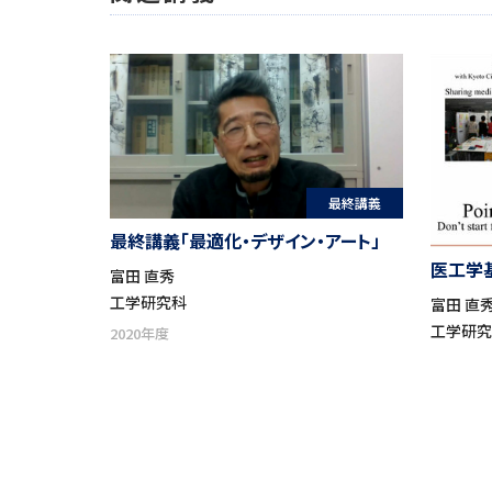
最終講義
最終講義「最適化・デザイン・アート」
医工学
富田 直秀
工学研究科
富田 直
工学研
2020年度