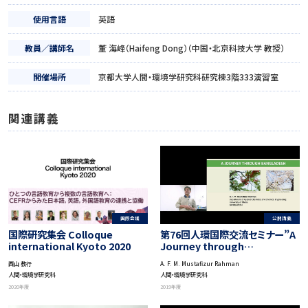
使用言語
英語
教員／講師名
董 海峰（Haifeng Dong）（中国・北京科技大学 教授）
開催場所
京都大学人間・環境学研究科研究棟3階333演習室
関連講義
公開講義
国際会議
第76回人環国際交流セミナー”A
国際研究集会 Colloque
Journey through
international Kyoto 2020
Bangladesh”（バングラデシュ
A. F. M. Mustafizur Rahman
西山 教行
の旅）
人間・環境学研究科
人間・環境学研究科
2019年度
2020年度