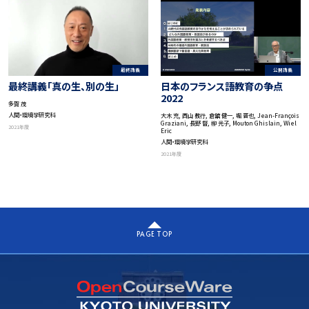
最終講義
公開講義
最終講義「真の生、別の生」
日本のフランス語教育の争点
2022
多賀 茂
人間・環境学研究科
大木 充, 西山 教行, 倉舘 健一, 堀 晋也, Jean-François
Graziani, 長野 督, 柳 光子, Mouton Ghislain, Wiel
2021年度
Eric
人間・環境学研究科
2021年度
PAGE TOP