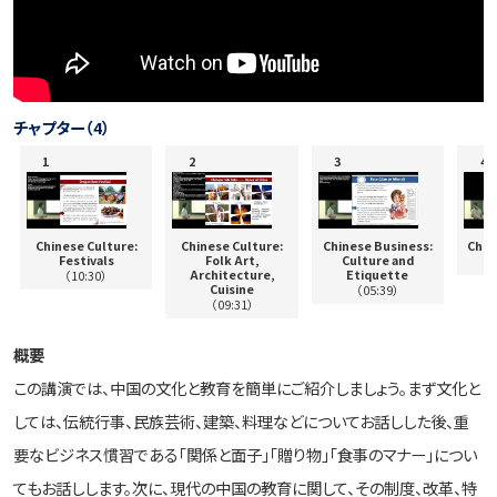
チャプター（4）
Chinese Culture:
Chinese Culture:
Chinese Business:
Chin
Festivals
Folk Art,
Culture and
Architecture,
Etiquette
（10:30）
Cuisine
（05:39）
（09:31）
概要
この講演では、中国の文化と教育を簡単にご紹介しましょう。まず文化と
しては、伝統行事、民族芸術、建築、料理などについてお話しした後、重
要なビジネス慣習である「関係と面子」「贈り物」「食事のマナー」につい
てもお話しします。次に、現代の中国の教育に関して、その制度、改革、特