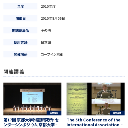
年度
2015年度
開催日
2015年8月06日
開講部局名
その他
使用言語
日本語
開催場所
コープイン京都
関連講義
公開講義
国際会議
第17回 京都大学附置研究所・セ
The 5th Conference of the
ンターシンポジウム 京都大学松
International Association