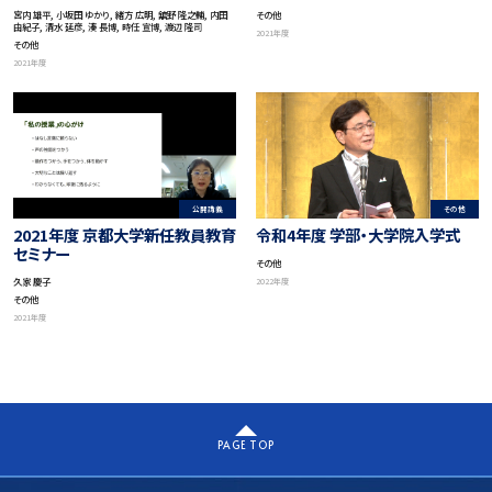
山講演会 京都からの挑戦 －地球
for Japanese Philosophy
宮内 雄平, 小坂田 ゆかり, 緒方 広明, 舘野 隆之輔, 内田
その他
社会の調和ある共存に向けて－
“95 Years after the Birth of
由紀子, 清水 延彦, 湊 長博, 時任 宣博, 渡辺 隆司
2021年度
「パラダイムシフト －新しい世界
Nishida Philosophy-‘Basho’
その他
を創る京大」
as Symbiosis of Non-Human
2021年度
and Human”
公開講義
その他
2021年度 京都大学新任教員教育
令和4年度 学部・大学院入学式
セミナー
その他
久家 慶子
2022年度
その他
2021年度
PAGE TOP