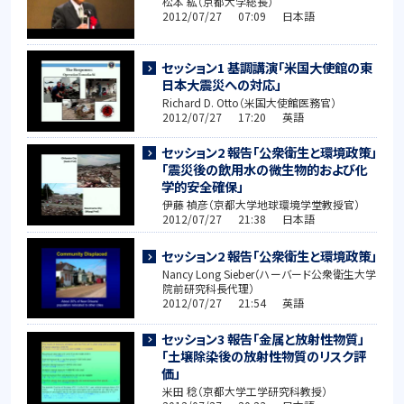
松本 紘（京都大学総長）
2012/07/27 07:09 日本語
セッション1 基調講演「米国大使館の東
日本大震災への対応」
Richard D. Otto（米国大使館医務官）
2012/07/27 17:20 英語
セッション2 報告「公衆衛生と環境政策」
「震災後の飲用水の微生物的および化
学的安全確保」
伊藤 禎彦（京都大学地球環境学堂教授官）
2012/07/27 21:38 日本語
セッション2 報告「公衆衛生と環境政策」
Nancy Long Sieber（ハーバード公衆衛生大学
院前研究科長代理）
2012/07/27 21:54 英語
セッション3 報告「金属と放射性物質」
「土壌除染後の放射性物質のリスク評
価」
米田 稔（京都大学工学研究科教授）