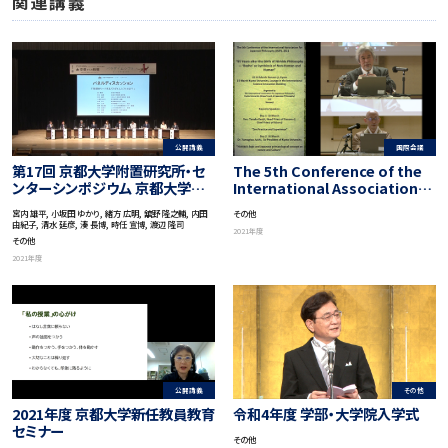
関連講義
公開講義
国際会議
第17回 京都大学附置研究所・セ
The 5th Conference of the
ンターシンポジウム 京都大学松
International Association
山講演会 京都からの挑戦 －地球
for Japanese Philosophy
宮内 雄平, 小坂田 ゆかり, 緒方 広明, 舘野 隆之輔, 内田
その他
社会の調和ある共存に向けて－
“95 Years after the Birth of
由紀子, 清水 延彦, 湊 長博, 時任 宣博, 渡辺 隆司
2021年度
「パラダイムシフト －新しい世界
Nishida Philosophy-‘Basho’
その他
を創る京大」
as Symbiosis of Non-Human
2021年度
and Human”
公開講義
その他
2021年度 京都大学新任教員教育
令和4年度 学部・大学院入学式
セミナー
その他