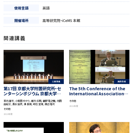
使用言語
英語
開催場所
高等研究院・iCeMS 本館
関連講義
公開講義
国際会議
第17回 京都大学附置研究所・セ
The 5th Conference of the
ンターシンポジウム 京都大学松
International Association
山講演会 京都からの挑戦 －地球
for Japanese Philosophy
宮内 雄平, 小坂田 ゆかり, 緒方 広明, 舘野 隆之輔, 内田
その他
社会の調和ある共存に向けて－
“95 Years after the Birth of
由紀子, 清水 延彦, 湊 長博, 時任 宣博, 渡辺 隆司
2021年度
「パラダイムシフト －新しい世界
Nishida Philosophy-‘Basho’
その他
を創る京大」
as Symbiosis of Non-Human
2021年度
and Human”