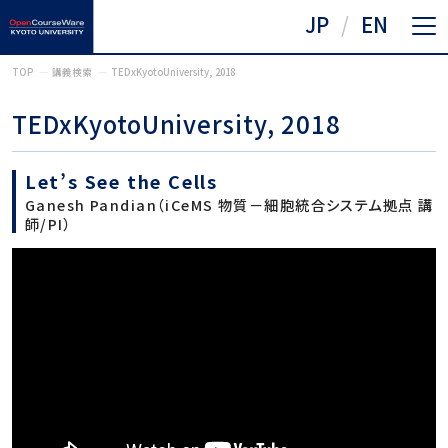
JP
EN
TOP
講義検索
TEDxKyotoUniversity, 2018
TEDxKyotoUniversity, 2018
Let’s See the Cells
Ganesh Pandian（iCeMS 物質－細胞統合システム拠点 講
師/PI）