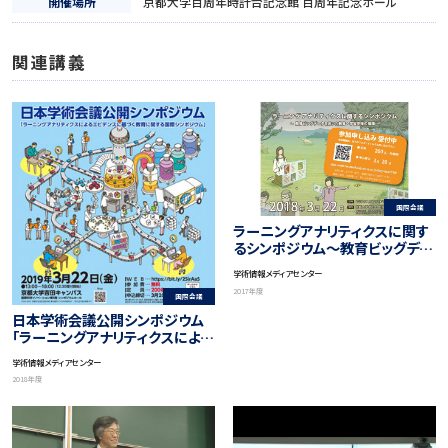
開催場所
京都大学百周年時計台記念館 百周年記念ホール
関連講義
国際会議
ラーニングアナリティクスに関す
るシンポジウム～教育ビッグデー
タを用いた教育・学習支援の展開
学術情報メディアセンター
～
2017年度
国際会議
日本学術会議公開シンポジウム
「ラーニングアナリティクスによる
エビデンスに基づく教育に関する
学術情報メディアセンター
国際シンポジウム」
2018年度