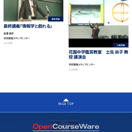
最終講義
最終講義「情報学と戯れる」
美濃 導彦
学術情報メディアセンター
2017年度
公開講義
花園中学鑑賞教室 土佐 尚子 教
授 講演会
学術情報メディアセンター
2016年度
PAGE TOP