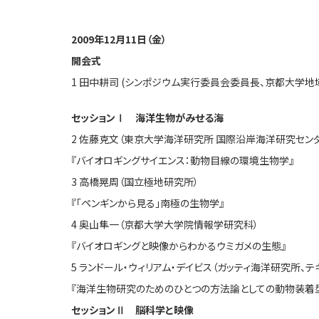
2009年12月11日（金）
開会式
1 田中耕司 (シンポジウム実行委員会委員長、京都大学地
セッションⅠ 海洋生物がみせる海
2 佐藤克文（東京大学海洋研究所 国際沿岸海洋研究セン
『バイオロギングサイエンス：動物目線の環境生物学』
3 高橋晃周（国立極地研究所）
『「ペンギンから見る」南極の生物学』
4 奥山隼一（京都大学大学院情報学研究科）
『バイオロギングと映像からわかるウミガメの生態』
5 ランドール・ウィリアム・デイビス（ガッティ海洋研究所、テキ
『海洋生物研究のためのひとつの方法論としての動物装着
セッションⅡ 脳科学と映像