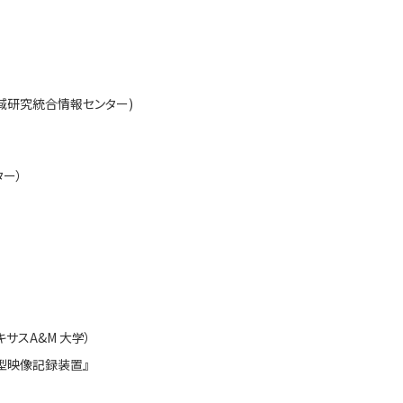
域研究統合情報センター)
ター）
サスA&M 大学）
型映像記録装置』