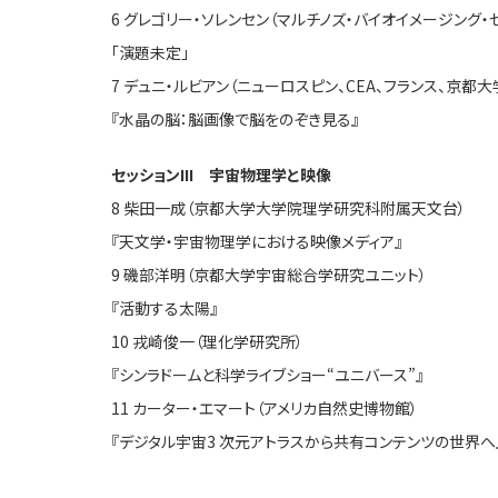
6 グレゴリー・ソレンセン（マルチノズ・バイオイメージング
「演題未定」
7 デュニ・ルビアン（ニューロスピン、CEA、フランス、
『水晶の脳：脳画像で脳をのぞき見る』
セッションIII 宇宙物理学と映像
8 柴田一成（京都大学大学院理学研究科附属天文台）
『天文学・宇宙物理学における映像メディア』
9 磯部洋明（京都大学宇宙総合学研究ユニット）
『活動する太陽』
10 戎崎俊一（理化学研究所）
『シンラドームと科学ライブショー“ユニバース”』
11 カーター・エマート（アメリカ自然史博物館）
『デジタル宇宙3 次元アトラスから共有コンテンツの世界へ