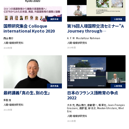
公開講義
国際会議
第76回人環国際交流セミナー”A
国際研究集会 Colloque
Journey through
international Kyoto 2020
Bangladesh”（バングラデシュ
A. F. M. Mustafizur Rahman
西山 教行
の旅）
人間・環境学研究科
人間・環境学研究科
2019年度
2020年度
最終講義
公開講義
最終講義「真の生、別の生」
日本のフランス語教育の争点
2022
多賀 茂
人間・環境学研究科
大木 充, 西山 教行, 倉舘 健一, 堀 晋也, Jean-François
Graziani, 長野 督, 柳 光子, Mouton Ghislain, Wiel
2021年度
Eric
人間・環境学研究科
2021年度