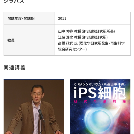
シラバス
開講年度・開講期
2011
山中 伸弥 教授（iPS細胞研究所所長)
江藤 浩之 教授（iPS細胞研究所)
教員
高橋 政代 氏 (理化学研究所発生・再生科学
総合研究センター)
関連講義