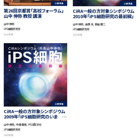
公開講義
公開講義
第26回京都賞「高校フォーラム」
CiRA一般の方対象シンポジウム
山中 伸弥 教授 講演
2010年「iPS細胞研究の最前線」
山中 伸弥
山中 伸弥, 高橋 淳, 長船 健二
iPS細胞研究所
iPS細胞研究所
2010年度
2010年度
公開講義
CiRA一般の方対象シンポジウム
2009年「iPS細胞研究のいま そ
の可能性と研究活動」
山中 伸弥, 中畑 龍俊, 戸口田 淳也
iPS細胞研究所
2009年度