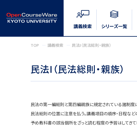
講義検索
シリーズ一覧
TOP
講義検索
民法I（民法総則・親族）
民法I（民法総則・親族）
民法の第一編総則と第四編親族に規定されている諸制度に
民法総則の位置に注意を払う。講義項目の順序・日程など
予め教科書の該当個所をざっと読む程度の予習はしてきて