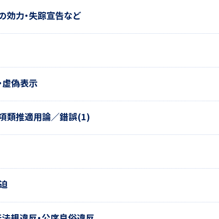
反の効力・失踪宣告など
・虚偽表示
項類推適用論／錯誤(1)
強迫
強行法規違反・公序良俗違反