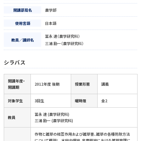
開講部局名
農学部
使用言語
日本語
冨永 達（農学研究科）
教員／講師名
三浦 励一（農学研究科）
シラバス
開講年度・
2012年度 後期
授業形態
講義
開講期
対象学生
3回生
曜時限
金2
冨永 達 (農学研究科)
教員
三浦 励一 (農学研究科)
作物と雑草の相互作用および雑草害、雑草の各種防除方法
について概説し、水田や畑地、非農耕地における雑草管理に