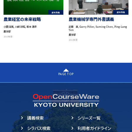
通常講義
通常講義
農業機械学専門外書講義
農業経営の未来戦略
近藤 直, Garry Piller, Suming Chen, Ping-Lang
小田 滋晃, 川﨑 訓昭, 坂本 清彦
Yen
農学部
農学部
2015年度
2013年度
PAGE TOP
講義検索
シリーズ一覧
シラバス検索
利用者ガイドライン