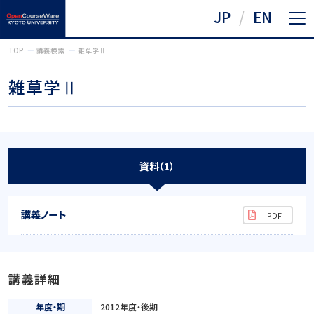
JP
EN
TOP
講義検索
雑草学Ⅱ
雑草学Ⅱ
資料（1）
講義ノート
講義詳細
年度・期
2012年度・後期