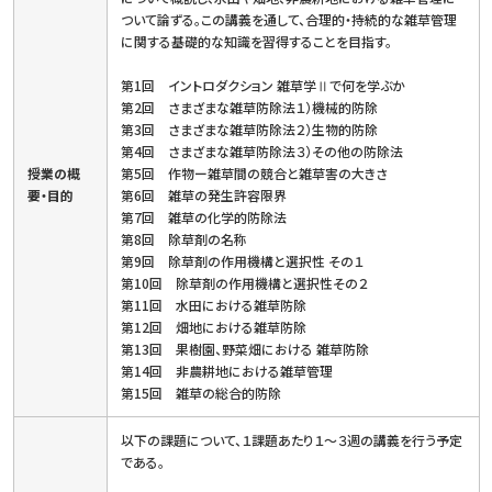
ついて論ずる。この講義を通して、合理的・持続的な雑草管理
に関する基礎的な知識を習得することを目指す。
第1回 イントロダクション 雑草学Ⅱで何を学ぶか
第2回 さまざまな雑草防除法１）機械的防除
第3回 さまざまな雑草防除法２）生物的防除
第4回 さまざまな雑草防除法３）その他の防除法
授業の概
第5回 作物ー雑草間の競合と雑草害の大きさ
要・目的
第6回 雑草の発生許容限界
第7回 雑草の化学的防除法
第8回 除草剤の名称
第9回 除草剤の作用機構と選択性 その１
第10回 除草剤の作用機構と選択性その２
第11回 水田における雑草防除
第12回 畑地における雑草防除
第13回 果樹園、野菜畑における 雑草防除
第14回 非農耕地における雑草管理
第15回 雑草の総合的防除
以下の課題について、１課題あたり１～３週の講義を行う予定
である。