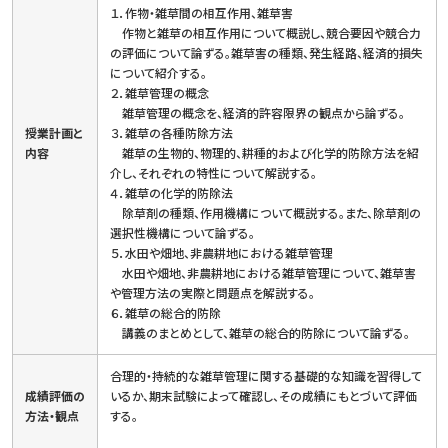
１．作物・雑草間の相互作用、雑草害
作物と雑草の相互作用について概説し、競合要因や競合力
の評価について論ずる。雑草害の種類、発生経路、経済的損失
について紹介する。
２．雑草管理の概念
雑草管理の概念を、経済的許容限界の観点から論ずる。
授業計画と
３．雑草の各種防除方法
内容
雑草の生物的、物理的、耕種的および化学的防除方法を紹
介し、それぞれの特性について解説する。
４．雑草の化学的防除法
除草剤の種類、作用機構について概説する。また、除草剤の
選択性機構について論ずる。
５．水田や畑地、非農耕地における雑草管理
水田や畑地、非農耕地における雑草管理について、雑草害
や管理方法の実際と問題点を解説する。
６．雑草の総合的防除
講義のまとめとして、雑草の総合的防除について論ずる。
合理的・持続的な雑草管理に関する基礎的な知識を習得して
成績評価の
いるか、期末試験によって確認し、その成績にもとづいて評価
方法・観点
する。