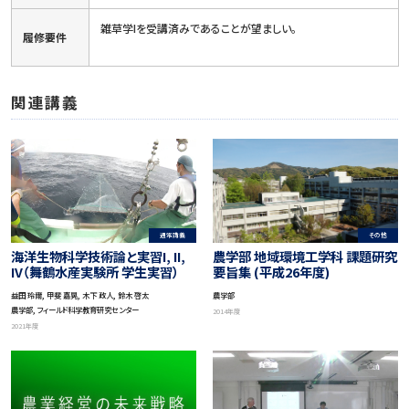
雑草学Iを受講済みであることが望ましい。
履修要件
関連講義
通常講義
その他
海洋生物科学技術論と実習I, II,
農学部 地域環境工学科 課題研究
IV（舞鶴水産実験所 学生実習）
要旨集 (平成26年度)
益田 玲爾, 甲斐 嘉晃, 木下 政人, 鈴木 啓太
農学部
農学部, フィールド科学教育研究センター
2014年度
2021年度