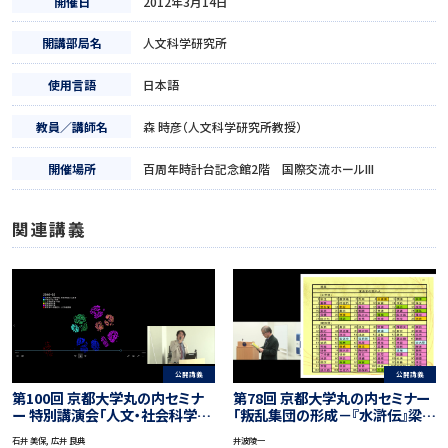
開催日
2012年3月14日
開講部局名
人文科学研究所
使用言語
日本語
教員／講師名
森 時彦（人文科学研究所教授）
開催場所
百周年時計台記念館2階 国際交流ホールIII
関連講義
公開講義
公開講義
第100回 京都大学丸の内セミナ
第78回 京都大学丸の内セミナー
ー 特別講演会「人文・社会科学の
「叛乱集団の形成－『水滸伝』梁山
未来」
泊の世界」
石井 美保, 広井 良典
井波陵一