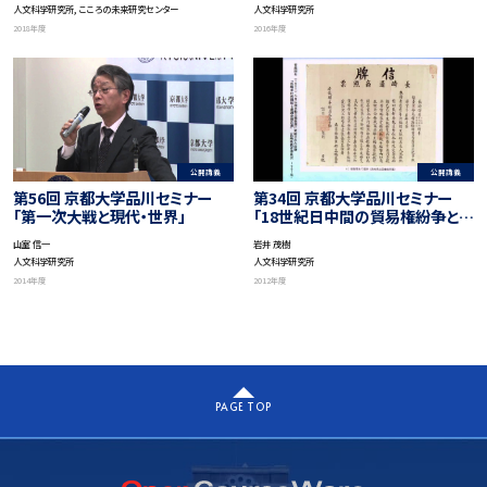
人文科学研究所, こころの未来研究センター
人文科学研究所
2018年度
2016年度
公開講義
公開講義
第56回 京都大学品川セミナー
第34回 京都大学品川セミナー
「第一次大戦と現代・世界」
「18世紀日中間の貿易権紛争と
『沈黙外交』」
山室 信一
岩井 茂樹
人文科学研究所
人文科学研究所
2014年度
2012年度
PAGE TOP