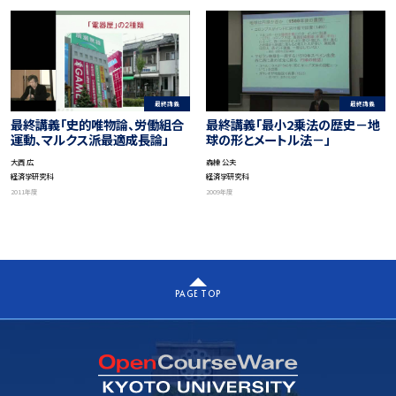
最終講義
最終講義
最終講義「史的唯物論、労働組合
最終講義「最小2乗法の歴史－地
運動、マルクス派最適成長論」
球の形とメートル法－」
大西 広
森棟 公夫
経済学研究科
経済学研究科
2011年度
2009年度
PAGE TOP