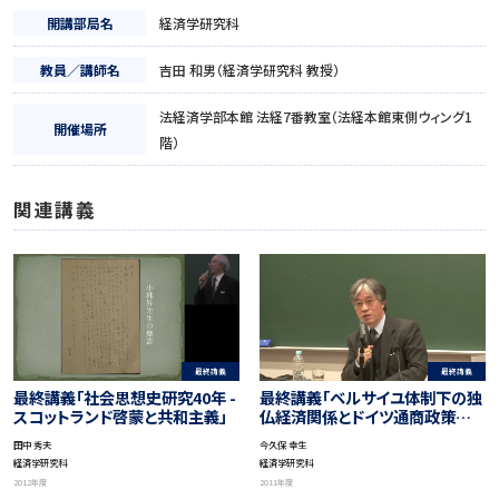
開講部局名
経済学研究科
教員／講師名
吉田 和男（経済学研究科 教授）
法経済学部本館 法経7番教室（法経本館東側ウィング1
開催場所
階）
関連講義
最終講義
最終講義
最終講義「ベルサイユ体制下の独
最終講義「社会思想史研究40年 -
仏経済関係とドイツ通商政策－
スコットランド啓蒙と共和主義」
現代EU経済・日本経済の把握へ
今久保 幸生
田中 秀夫
の意義－」
経済学研究科
経済学研究科
2011年度
2012年度