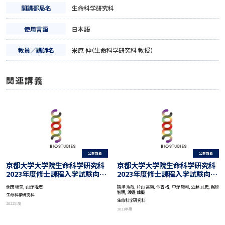
開講部局名
生命科学研究科
使用言語
日本語
教員／講師名
米原 伸（生命科学研究科 教授）
関連講義
公開講義
公開講義
京都大学大学院生命科学研究科
京都大学大学院生命科学研究科
2023年度修士課程入学試験向け
2023年度修士課程入学試験向け
第2回入試説明会
第1回入試説明会(オンライン開
永田 理奈, 山野 隆志
福澤 秀哉, 片山 高嶺, 今吉 格, 中野 雄司, 近藤 武史, 梶原
催)
智明, 渡邉 佳織
生命科学研究科
生命科学研究科
2022年度
2021年度