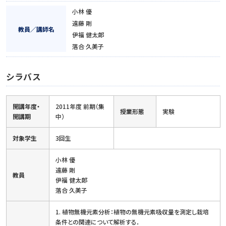
小林 優
遠藤 剛
教員／講師名
伊福 健太郎
落合 久美子
シラバス
開講年度・
2011年度 前期（集
授業形態
実験
開講期
中）
対象学生
3回生
小林 優
遠藤 剛
教員
伊福 健太郎
落合 久美子
1. 植物無機元素分析：植物の無機元素吸収量を測定し栽培
条件との関連について解析する．