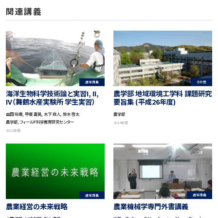
関連講義
通常講義
その他
海洋生物科学技術論と実習I, II,
農学部 地域環境工学科 課題研究
IV（舞鶴水産実験所 学生実習）
要旨集 (平成26年度)
益田 玲爾, 甲斐 嘉晃, 木下 政人, 鈴木 啓太
農学部
農学部, フィールド科学教育研究センター
2014年度
2021年度
通常講義
通常講義
農業機械学専門外書講義
農業経営の未来戦略