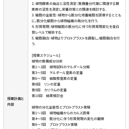
2. 植物酵素の抽出と活性測定：無機養分代謝に関連する酵
素群の活性を測定し栄養状態との関連を検討する．
3. 細胞の全能性：植物から脱分化培養細胞を誘導するととも
に，脱分化細胞から植物組織の再分化を行う．
4. 形質発現：植物細胞の脱分化に伴う形質発現変化を蛋白
質レベルで解析する．
5. 細胞融合：植物よりプロトプラストを調製し，細胞融合を行
う．
[授業スケジュール]
植物の無機成分分析
第1〜2回 植物試料のケルダール分解
第3〜5回 ケルダール窒素の定量
第6〜7回 硝酸態窒素の定量
第8回 リンの定量
第9回 カリウムの定量
第10回 結果検討会
授業計画と
内容
植物の分化全能性とプロトプラスト実験
第1〜3回 植物組織からのカルス誘導
第4〜5回 脱分化に伴う形質発現の変化の観察
第6〜7回 プロトプラスト実験