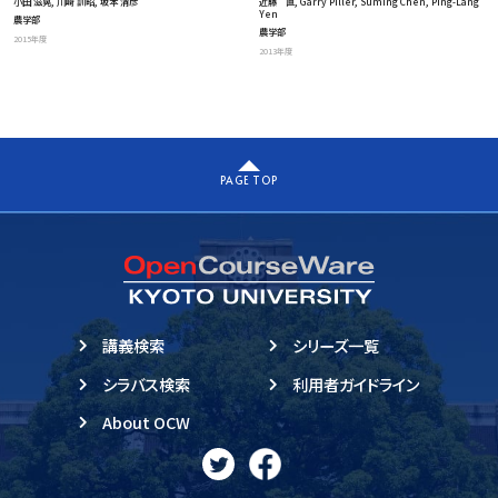
近藤 直, Garry Piller, Suming Chen, Ping-Lang
小田 滋晃, 川﨑 訓昭, 坂本 清彦
Yen
農学部
農学部
2015年度
2013年度
PAGE TOP
講義検索
シリーズ一覧
シラバス検索
利用者ガイドライン
About OCW