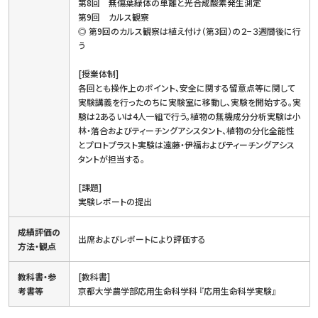
第8回 無傷葉緑体の単離と光合成酸素発生測定
第9回 カルス観察
◎ 第9回のカルス観察は植え付け（第3回）の２−３週間後に行
う
[授業体制]
各回とも操作上のポイント、安全に関する留意点等に関して
実験講義を行ったのちに実験室に移動し、実験を開始する。実
験は2あるいは4人一組で行う。植物の無機成分分析実験は小
林・落合およびティーチングアシスタント、植物の分化全能性
とプロトプラスト実験は遠藤・伊福およびティーチングアシス
タントが担当する。
[課題]
実験レポートの提出
成績評価の
出席およびレポートにより評価する
方法・観点
教科書・参
[教科書]
考書等
京都大学農学部応用生命科学科 『応用生命科学実験』