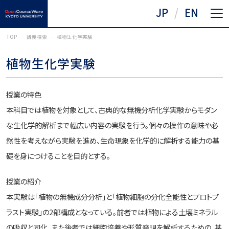
JP
EN
TOP
講義検索
植物生化学実験
植物生化学実験
授業の特色
本科目では植物を対象として、古典的な無機分析化学実験からモダン
な生化学的解析まで幅広い内容の実験を行う。個々の操作の意味や必
然性を考えながら実験を進め、生命現象を化学的に解析する能力の基
礎を身につけることを目的とする。
授業の紹介
本実験は「植物の無機成分分析」と「植物細胞の分化全能性とプロトプ
ラスト実験」の2部構成となっている。前者では植物による土壌ミネラル
の吸収と同化、また後者では細胞培養や形質発現を解析するための、基