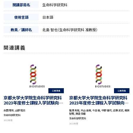
開講部局名
生命科学研究科
使用言語
日本語
教員／講師名
北島 智也（生命科学研究科 准教授）
関連講義
公開講義
公開講義
京都大学大学院生命科学研究科
京都大学大学院生命科学研究科
2023年度修士課程入学試験向け
2023年度修士課程入学試験向け
第2回入試説明会
第1回入試説明会(オンライン開
永田 理奈, 山野 隆志
福澤 秀哉, 片山 高嶺, 今吉 格, 中野 雄司, 近藤 武史, 梶原
催)
智明, 渡邉 佳織
生命科学研究科
生命科学研究科
2022年度
2021年度