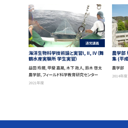
通常講義
海洋生物科学技術論と実習I, II, IV（舞
農学部
鶴水産実験所 学生実習）
集 (平
益田 玲爾, 甲斐 嘉晃, 木下 政人, 鈴木 啓太
農学部
農学部, フィールド科学教育研究センター
2014年度
2021年度