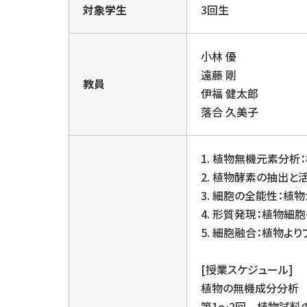
対象学生
3回生
小林 優
遠藤 剛
教員
伊福 健太郎
落合 久美子
1. 植物無機元素分
2. 植物酵素の抽出
3. 細胞の全能性：
4. 形質発現：植物
5. 細胞融合：植物よ
[授業スケジュール]
植物の無機成分分析
第1〜2回 植物試料