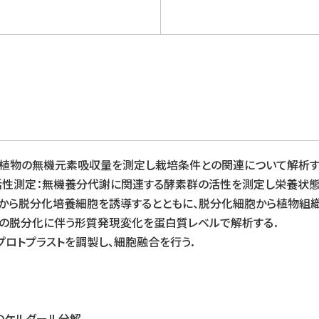
析：植物の無機元素吸収量を測定し栽培条件との関連について解析す
と活性測定：無機養分代謝に関連する酵素群の活性を測定し栄養状態
植物から脱分化培養細胞を誘導するとともに、脱分化細胞から植物組
細胞の脱分化に伴う形質発現変化を蛋白質レベルで解析する．
りプロトプラストを調製し、細胞融合を行う．
のケルダール分解