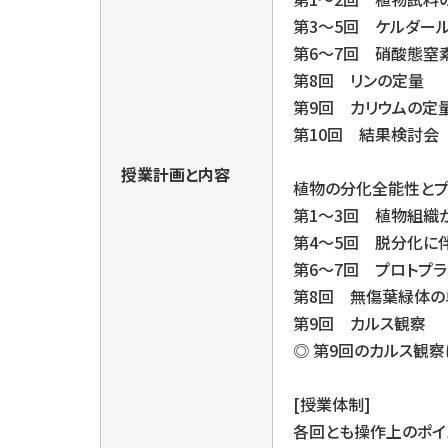
第3〜5回 ケルダー
第6〜7回 硝酸態窒
第8回 リンの定量
第9回 カリウムの定
第10回 結果検討会
授業計画と内容
植物の分化全能性とプ
第1〜3回 植物組織
第4〜5回 脱分化に
第6〜7回 プロトプ
第8回 無傷葉緑体
第9回 カルス観察
◎ 第9回のカルス観察
[授業体制]
各回とも操作上のポイ