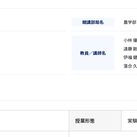
開講部局名
農学部
小林 
遠藤 
教員／講師名
伊福 
落合 
授業形態
実