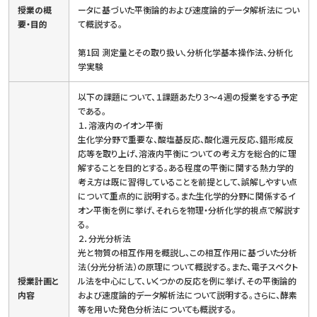
授業の概
ータに基づいた平衡論的および速度論的データ解析法につい
要・目的
て概説する。
第1回 測定量とその取り扱い、分析化学基本操作法、分析化
学実験
以下の課題について、１課題あたり３～４週の授業をする予定
である。
１．溶液内のイオン平衡
生化学分野で重要な、酸塩基反応、酸化還元反応、錯形成反
応等を取り上げ、溶液内平衡についての考え方を総合的に理
解することを目的とする。ある程度の平衡に関する熱力学的
考え方は既に習得していることを前提として、誤解しやすい点
について重点的に説明する。また生化学的分野に関係するイ
オン平衡を例に挙げ、それらを物理・分析化学的視点で解説す
る。
２．分光分析法
光と物質の相互作用を概説し、この相互作用に基づいた分析
法（分光分析法）の原理について概説する。また、電子スペクト
授業計画と
ル法を中心にして、いくつかの反応を例に挙げ、その平衡論的
内容
および速度論的データ解析法について説明する。さらに、酵素
等を用いた発色分析法についても概説する。