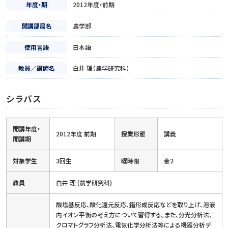
年度・期
2012年度・前期
開講部局名
農学部
使用言語
日本語
教員／講師名
白井 理（農学研究科）
シラバス
開講年度・
2012年度 前期
授業形態
講義
開講期
対象学生
3回生
曜時限
金2
教員
白井 理 (農学研究科)
酸塩基反応、酸化還元反応、錯形成反応などを取り上げ、溶液
内イオン平衡の考え方について習得する。また、分光分析法、
クロマトグラフ分析法、電気化学分析法等による機器分析デ