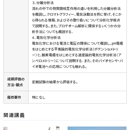
３．分離分析法
流れの中での物質間相互作用の違いを利用した分離分析法
を概説し、クロマトグラフィー、電気泳動法を例に挙げ、そこか
ら得られる情報、およびその取り扱いについて分析化学視点
で説明する。また，プロテオーム解析に関係するいくつかの分
析手法についても概説する．
４．電気化学分析法
電気化学における電流と電圧の関係について概説し、pH電極
をはじめとする平衡論的電気化学分析法（ポテンショメトリ
ー）と、酸素電極をはじめとする速度論的電気化学分析法（ア
ンペロメトリー）について説明する．また、そのバイオセンサ・バ
イオ電池への応用についても触れる。
成績評価の
定期試験の結果から評価する。
方法・観点
履修要件
特になし
関連講義