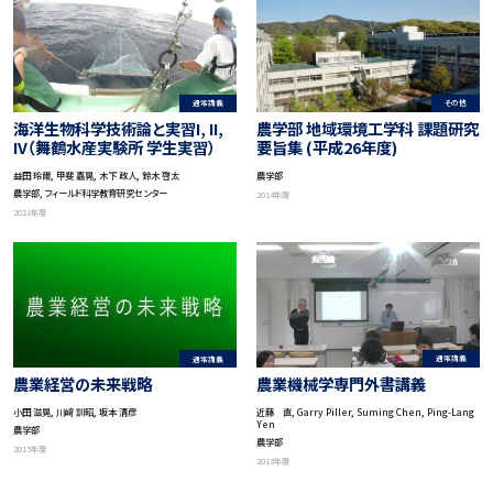
通常講義
その他
海洋生物科学技術論と実習I, II,
農学部 地域環境工学科 課題研究
IV（舞鶴水産実験所 学生実習）
要旨集 (平成26年度)
益田 玲爾, 甲斐 嘉晃, 木下 政人, 鈴木 啓太
農学部
農学部, フィールド科学教育研究センター
2014年度
2021年度
通常講義
通常講義
農業機械学専門外書講義
農業経営の未来戦略
近藤 直, Garry Piller, Suming Chen, Ping-Lang
小田 滋晃, 川﨑 訓昭, 坂本 清彦
Yen
農学部
農学部
2015年度
2013年度