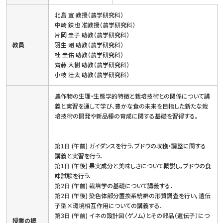
北島 宣 教授（農学研究科）
中崎 鉄也 准教授（農学研究科）
片岡 圭子 助教（農学研究科）
教員
羽生 剛 助教（農学研究科）
桂 圭佑 助教（農学研究科）
齊藤 大樹 助教（農学研究科）
小枝 壮太 助教（農学研究科）
農作物の生理・生態学的特徴と栽培技術との関係について講
義と実習を通して学び、豊かな食の未来を目指した新たな栽
培技術の開発や新品種の育成に関する基礎を習得する。
第1日 (午前) ガイダンスを行う．ブドウの収穫・調整に関する
講義と実習を行う．
第1日 (午後) 果実成分と美味しさについて概説し，ブドウの食
味試験を行う．
第2日 (午前) 栽培学の基礎について講義する．
第2日 (午後) 染色体部分置換系統群の形質調査を行い，遺伝
子型×環境相互作用についての講義する．
第3日 (午前) イネの設計図（ゲノム）とその部品（遺伝子）につ
授業の概