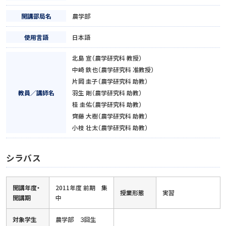
開講部局名
農学部
使用言語
日本語
北島 宣（農学研究科 教授）
中崎 鉄也（農学研究科 准教授）
片岡 圭子（農学研究科 助教）
教員／講師名
羽生 剛（農学研究科 助教）
桂 圭佑（農学研究科 助教）
齊藤 大樹（農学研究科 助教）
小枝 壮太（農学研究科 助教）
シラバス
開講年度・
2011年度 前期 集
授業形態
実習
開講期
中
対象学生
農学部 ３回生