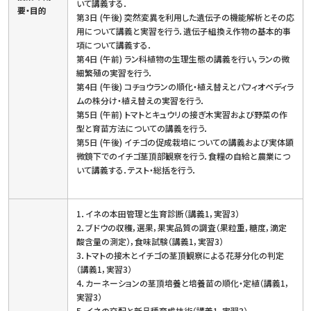
いて講義する．
要・目的
第3日 (午後) 突然変異を利用した遺伝子の機能解析とその応
用について講義と実習を行う．遺伝子組換え作物の基本的事
項について講義する．
第4日 (午前) ラン科植物の生理生態の講義を行い，ランの微
細繁殖の実習を行う．
第4日 (午後) コチョウランの順化・植え替えとパフィオペディラ
ムの株分け・植え替えの実習を行う．
第5日 (午前) トマトとキュウリの接ぎ木実習および野菜の作
型と育苗方法についての講義を行う．
第5日 (午後) イチゴの促成栽培についての講義および実体顕
微鏡下でのイチゴ茎頂部観察を行う．食糧の自給と農業につ
いて講義する．テスト・総括を行う．
1．イネの本田管理と生育診断（講義1，実習3）
2．ブドウの収穫，選果，果実品質の調査（果粒重，糖度，滴定
酸含量の測定），食味試験（講義1，実習3）
3．トマトの接木とイチゴの茎頂観察による花芽分化の判定
（講義1，実習3）
4．カーネーションの茎頂培養と培養苗の順化・定植（講義1，
実習3）
5．イネの交配と新品種育成技術（講義1，実習3）