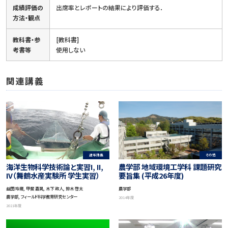
成績評価の
出席率とレポートの結果により評価する．
方法・観点
教科書・参
[教科書]
考書等
使用しない
関連講義
通常講義
その他
海洋生物科学技術論と実習I, II,
農学部 地域環境工学科 課題研究
IV（舞鶴水産実験所 学生実習）
要旨集 (平成26年度)
益田 玲爾, 甲斐 嘉晃, 木下 政人, 鈴木 啓太
農学部
農学部, フィールド科学教育研究センター
2014年度
2021年度