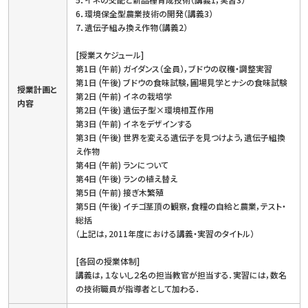
6．環境保全型農業技術の開発（講義3）
7．遺伝子組み換え作物（講義2）
[授業スケジュール]
第1日 (午前) ガイダンス（全員），ブドウの収穫・調整実習
第1日 (午後) ブドウの食味試験，圃場見学とナシの食味試験
授業計画と
第2日 (午前) イネの栽培学
内容
第2日 (午後) 遺伝子型×環境相互作用
第3日 (午前) イネをデザインする
第3日 (午後) 世界を変える遺伝子を見つけよう，遺伝子組換
え作物
第4日 (午前) ランについて
第4日 (午後) ランの植え替え
第5日 (午前) 接ぎ木繁殖
第5日 (午後) イチゴ茎頂の観察，食糧の自給と農業，テスト・
総括
（上記は，2011年度における講義・実習のタイトル）
[各回の授業体制]
講義は，１ないし２名の担当教官が担当する．実習には，数名
の技術職員が指導者として加わる．