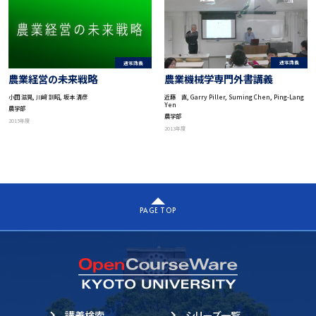
通常講義
通常講義
農業機械学専門外書講義
農業経営の未来戦略
近藤 直, Garry Piller, Suming Chen, Ping-Lang
小田 滋晃, 川﨑 訓昭, 坂本 清彦
Yen
農学部
農学部
2015年度
2013年度
PAGE TOP
講義検索
シリーズ一覧