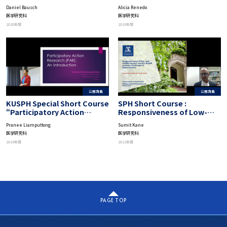
and Response by UK Public
Research”: Implementation
Daniel Bausch
Alicia Renedo
Health Rapid Support Team
Strategies of PAR
医学研究科
医学研究科
2020年度
2019年度
公開講義
公開講義
KUSPH Special Short Course
SPH Short Course :
“Participatory Action
Responsiveness of Low-
Research”: Basic Theory
and Middle-Income Country
Pranee Liamputtong
Sumit Kane
and Methods of PAR
Health Systems
医学研究科
医学研究科
2019年度
2021年度
PAGE TOP