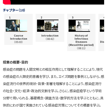
チャプター（10）
Course
Introduction
History of
Introduction
Infectious
（08:42）
Diseases
Dise
（05:03）
(Mesolithic period)
（08:11）
授業の概要・目的
感染症の問題を人間文明との相互作用として理解することにより、現代
の感染症の人類史的意義を学び、また、エイズ問題を事例としながら、感
染症流行の世界的現状・背景・影響を理解することにより、感染症流行
の社会・文化・経済・政治的文脈を学ぶ。さらに、感染症疫学という学術
分野で用いられる、基礎概念・調査方法・数学的方法を学ぶとともに、具
体的にわが国で実施されている感染症対策についてその概要を学ぶ。