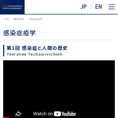
JP
EN
TOP
講義検索
感染症疫学
感染症疫学
第1回 感染症と人間の歴史
Teeranee Techasrivichien