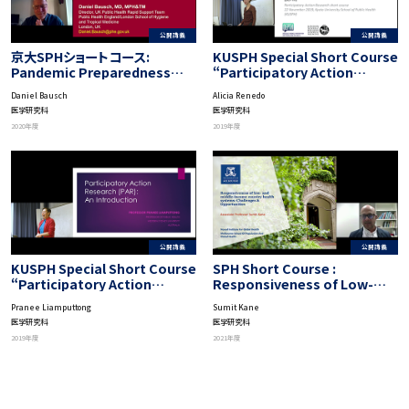
公開講義
公開講義
京大SPHショートコース:
KUSPH Special Short Course
Pandemic Preparedness
“Participatory Action
and Response by UK Public
Research”: Implementation
Daniel Bausch
Alicia Renedo
Health Rapid Support Team
Strategies of PAR
医学研究科
医学研究科
2020年度
2019年度
公開講義
公開講義
KUSPH Special Short Course
SPH Short Course :
“Participatory Action
Responsiveness of Low-
Research”: Basic Theory
and Middle-Income Country
Pranee Liamputtong
Sumit Kane
and Methods of PAR
Health Systems
医学研究科
医学研究科
2019年度
2021年度