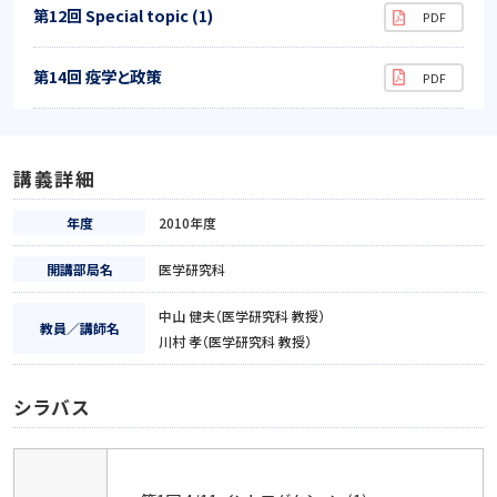
第12回 Special topic (1)
第14回 疫学と政策
講義詳細
年度
2010年度
開講部局名
医学研究科
中山 健夫（医学研究科 教授）
教員／講師名
川村 孝（医学研究科 教授）
シラバス