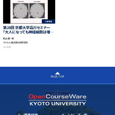
公開講義
第28回 京都大学品川セミナー
「大人になっても神経細胞は増え
ているの？－その不思議な役割に
影山 龍一郎
ついて」
ウイルス・再生医科学研究所
2012年度
PAGE TOP
講義検索
シリーズ一覧