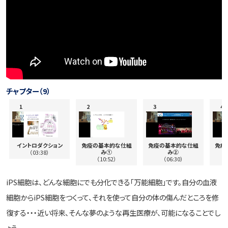
チャプター（9）
イントロダクション
免疫の基本的な仕組
免疫の基本的な仕組
免疫
み①
み②
（03:38）
（10:52）
（06:30）
iPS細胞は、どんな細胞にでも分化できる「万能細胞」です。自分の血液
細胞からiPS細胞をつくって、それを使って自分の体の傷んだところを修
復する・・・近い将来、そんな夢のような再生医療が、可能になることでし
ょう。