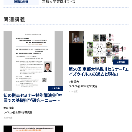
開催場所
京都大学東京オフィス
関連講義
公開講義
第50回 京都大学品川セミナー「エ
イズウイルスの過去と現在」
小柳 義夫
ウイルス・再生医科学研究所
公開講義
2014年度
知の拠点セミナー特別講演会「神
岡での基礎科学研究－ニュートリ
ノと重力波－」
梶⽥ 隆章
ウイルス・再生医科学研究所
2016年度