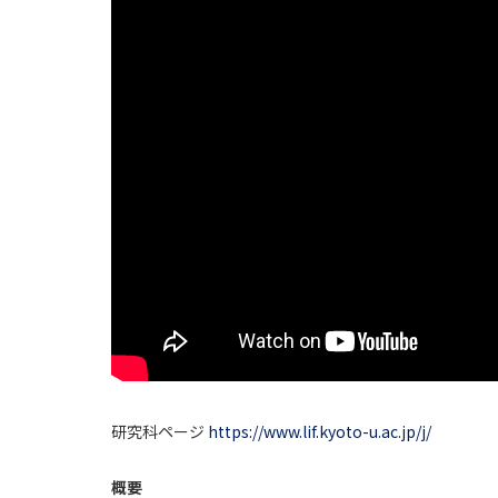
研究科ページ
https://www.lif.kyoto-u.ac.jp/j/
概要