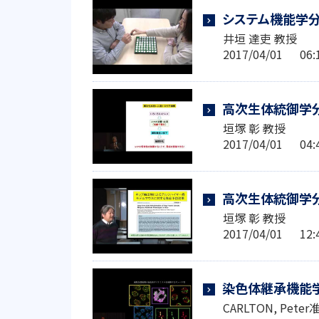
システム機能学分
井垣 達吏 教授
2017/04/01 0
高次生体統御学
垣塚 彰 教授
2017/04/01 0
高次生体統御学分
垣塚 彰 教授
2017/04/01 1
染色体継承機能
CARLTON, Pete