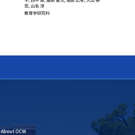
子, 西平 直, 服部 憲児, 南部 広孝, 大山 泰
宏, 山名 淳
教育学研究科
About OCW