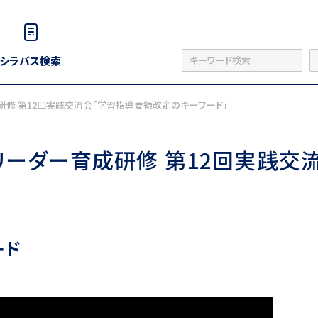
シラバス検索
成研修 第12回実践交流会「学習指導要領改定のキーワード」
ールリーダー育成研修 第12回実践
ード