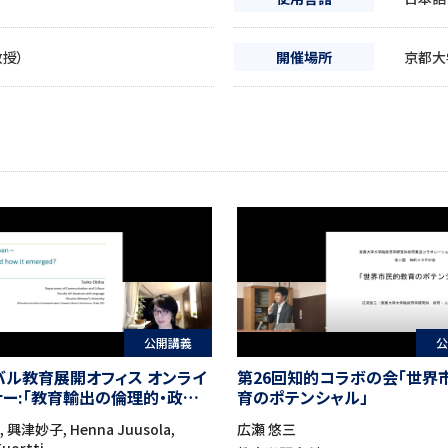
教授）
開催場所
京都大
公開講義
公
バル教育展開オフィス オンライ
第26回知的コラボの会「世界
ナー:「教育輸出の倫理的・政治
育のポテンシャル」
：日本とフィンランドの比較か
興津妙子, Henna Juusola,
広瀬 悠三