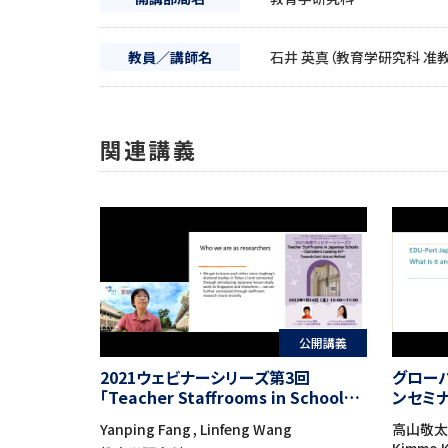
教員／講師名
石井 英真（教育学研究科 准
関連講義
公開講義
2021ウェビナーシリーズ第3回
グロー
「Teacher Staffrooms in Schools
ンセミ
of Japan – Outsiders Looking In?
的課題
Yanping Fang , Linfeng Wang
高山敬太, 
Towards East Asia as a Method」
ら」