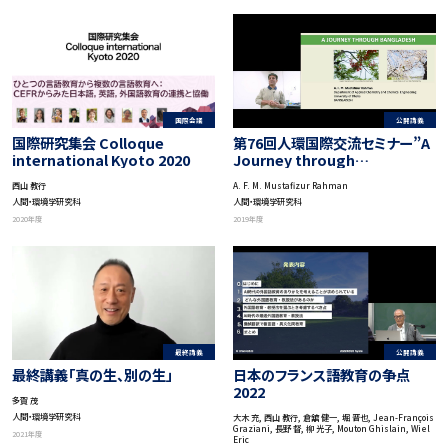
公開講義
国際会議
第76回人環国際交流セミナー”A
国際研究集会 Colloque
Journey through
international Kyoto 2020
Bangladesh”（バングラデシュ
A. F. M. Mustafizur Rahman
西山 教行
の旅）
人間・環境学研究科
人間・環境学研究科
2019年度
2020年度
最終講義
公開講義
最終講義「真の生、別の生」
日本のフランス語教育の争点
2022
多賀 茂
人間・環境学研究科
大木 充, 西山 教行, 倉舘 健一, 堀 晋也, Jean-François
Graziani, 長野 督, 柳 光子, Mouton Ghislain, Wiel
2021年度
Eric