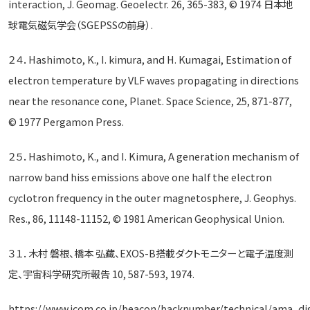
interaction, J. Geomag. Geoelectr. 26, 365-383, © 1974 日本地
球電気磁気学会（SGEPSSの前身）.
２４．Hashimoto, K., I. kimura, and H. Kumagai, Estimation of
electron temperature by VLF waves propagating in directions
near the resonance cone, Planet. Space Science, 25, 871-877,
© 1977 Pergamon Press.
２５．Hashimoto, K., and I. Kimura, A generation mechanism of
narrow band hiss emissions above one half the electron
cyclotron frequency in the outer magnetosphere, J. Geophys.
Res., 86, 11148-11152, © 1981 American Geophysical Union.
３１．木村 磐根、橋本 弘藏、EXOS-B搭載ダクトモニターと電子温度測
定、宇宙科学研究所報告 10, 587-593, 1974.
https://www.icom.co.jp/beacon/backnumber/technical/ama_di