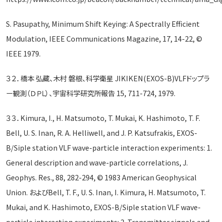
S. Pasupathy, Minimum Shift Keying: A Spectrally Efficient
Modulation, IEEE Communications Magazine, 17, 14-22, ©
IEEE 1979.
３２．橋本 弘藏、木村 磐根、科学衛星 JIKIKEN(EXOS-B)VLFドップラ
ー観測（ＤＰＬ）、宇宙科学研究所報告 15, 711-724, 1979.
３３．Kimura, I., H. Matsumoto, T. Mukai, K. Hashimoto, T. F.
Bell, U. S. Inan, R. A. Helliwell, and J. P. Katsufrakis, EXOS-
B/Siple station VLF wave-particle interaction experiments: 1.
General description and wave-particle correlations, J.
Geophys. Res., 88, 282-294, © 1983 American Geophysical
Union. およびBell, T. F., U. S. Inan, I. Kimura, H. Matsumoto, T.
Mukai, and K. Hashimoto, EXOS-B/Siple station VLF wave-
particle interaction experiments: 2. Transmitter signals and