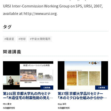
URSI Inter-Commission Working Group on SPS, URSI, 2007,
available at http://www.ursi.org.
タグ
#電波星
#地球
#宇宙太陽発電所
関連講義
公開講義
公開講義
第101回 京都大学丸の内セミナ
第37回 京都大学品川セミナー
ー「木造住宅の耐震性能の見える
「木のミクロな仕組みから分かる
化」
こと、見えること。」
中川 貴文
杉山 淳司
生存圏研究所
生存圏研究所