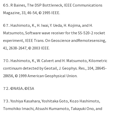
６５．R Baines, The DSP Bottleneck, IEEE Communications
Magazine, 33, 46-54, © 1995 IEEE.
６７．Hashimoto, K., H. Iwai, Y. Ueda, H. Kojima, and H.
Matsumoto, Software wave receiver for the SS-520-2 rocket
experiment, IEEE Trans. On Geoscience andRemotesensing,
41, 2638-2647, © 2003 IEEE.
７０．Hashimoto, K., W. Calvert and H. Matsumoto, Kilometric
continuum detected by Geotail, J. Geophys. Res., 104, 28645-
28656, © 1999 American Geophysical Union.
７２．©NASA、©ESA
７３．Yoshiya Kasahara, Yoshitaka Goto, Kozo Hashimoto,
Tomohiko Imachi, Atsushi Kumamoto, Takayuki Ono, and