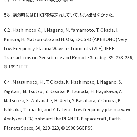
５８．講演時にはDHCPを度忘れしていて、思い出せなかった。
６２．Hashimoto K., I. Nagano, M. Yamamoto, T. Okada, I.
Kimura, H. Matsumoto and H. Oki, EXOS-D (AKEBONO) Very
Low Frequency Plasma Wave Instruments (VLF), IEEE
Transactions on Geoscience and Remote Sensing, 35, 278-286,
© 1997 IEEE.
６４．Matsumoto, H., T. Okada, K. Hashimoto, I. Nagano, S.
Yagitani, M. Tsutsui, Y. Kasaba, K. Tsuruda, H. Hayakawa, A.
Matsuoka, S. Watanabe, H. Ueda, Y. Kasahara, Y. Omura, K.
Ishisaka, T. Imachi, and Y. Tateno, Low frequency plasma wave
Analyzer (LFA) onboard the PLANET-B spacecraft, Earth
Planets Space, 50, 223-228, © 1998 SGEPSS.