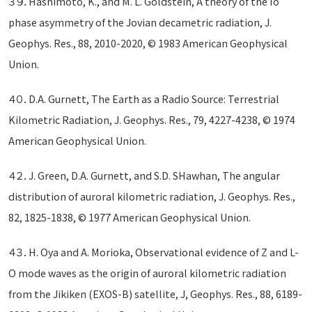
３９．Hashimoto, K., and M. L. Goldstein, A theory of the Io
phase asymmetry of the Jovian decametric radiation, J.
Geophys. Res., 88, 2010-2020, © 1983 American Geophysical
Union.
４０．D.A. Gurnett, The Earth as a Radio Source: Terrestrial
Kilometric Radiation, J. Geophys. Res., 79, 4227-4238, © 1974
American Geophysical Union.
４２．J. Green, D.A. Gurnett, and S.D. SHawhan, The angular
distribution of auroral kilometric radiation, J. Geophys. Res.,
82, 1825-1838, © 1977 American Geophysical Union.
４３．H. Oya and A. Morioka, Observational evidence of Z and L-
O mode waves as the origin of auroral kilometric radiation
from the Jikiken (EXOS-B) satellite, J, Geophys. Res., 88, 6189-