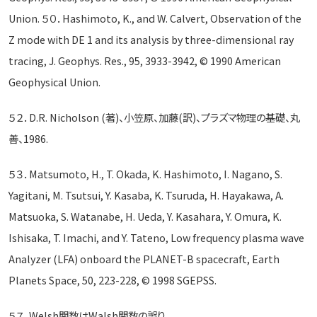
Union. ５０．Hashimoto, K., and W. Calvert, Observation of the
Z mode with DE 1 and its analysis by three-dimensional ray
tracing, J. Geophys. Res., 95, 3933-3942, © 1990 American
Geophysical Union.
５２．D.R. Nicholson (著)、小笠原、加藤(訳)、プラズマ物理の基礎、丸
善、1986.
５３．Matsumoto, H., T. Okada, K. Hashimoto, I. Nagano, S.
Yagitani, M. Tsutsui, Y. Kasaba, K. Tsuruda, H. Hayakawa, A.
Matsuoka, S. Watanabe, H. Ueda, Y. Kasahara, Y. Omura, K.
Ishisaka, T. Imachi, and Y. Tateno, Low frequency plasma wave
Analyzer (LFA) onboard the PLANET-B spacecraft, Earth
Planets Space, 50, 223-228, © 1998 SGEPSS.
５７．Welsh関数はWalsh関数の誤り。