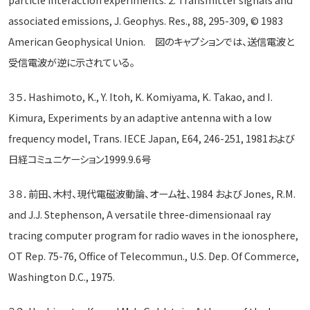
associated emissions, J. Geophys. Res., 88, 295-309, © 1983
American Geophysical Union. 図のキャプションでは、送信電波と
受信電波が逆に示されている。
３５．Hashimoto, K., Y. Itoh, K. Komiyama, K. Takao, and I.
Kimura, Experiments by an adaptive antenna with a low
frequency model, Trans. IECE Japan, E64, 246-251, 1981および
日経コミュニケーション1999.9.6号
３８．前田、木村、現代電磁波動論、オーム社、1984 および Jones, R.M.
and J.J. Stephenson, A versatile three-dimensionaal ray
tracing computer program for radio waves in the ionosphere,
OT Rep. 75-76, Office of Telecommun., U.S. Dep. Of Commerce,
Washington D.C., 1975.