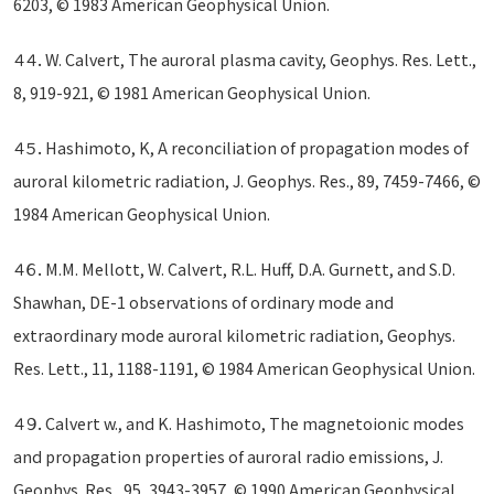
6203, © 1983 American Geophysical Union.
４４．W. Calvert, The auroral plasma cavity, Geophys. Res. Lett.,
8, 919-921, © 1981 American Geophysical Union.
４５．Hashimoto, K, A reconciliation of propagation modes of
auroral kilometric radiation, J. Geophys. Res., 89, 7459-7466, ©
1984 American Geophysical Union.
４６．M.M. Mellott, W. Calvert, R.L. Huff, D.A. Gurnett, and S.D.
Shawhan, DE-1 observations of ordinary mode and
extraordinary mode auroral kilometric radiation, Geophys.
Res. Lett., 11, 1188-1191, © 1984 American Geophysical Union.
４９．Calvert w., and K. Hashimoto, The magnetoionic modes
and propagation properties of auroral radio emissions, J.
Geophys. Res., 95, 3943-3957, © 1990 American Geophysical