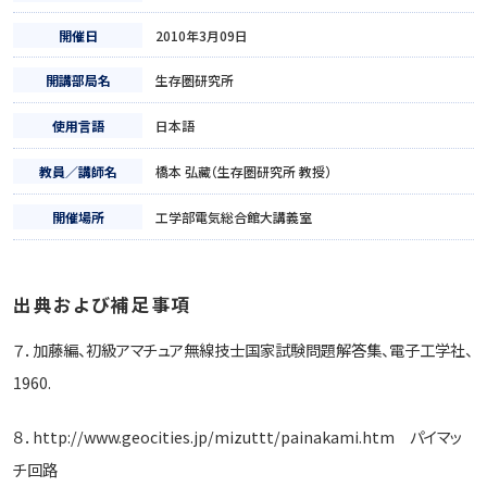
開催日
2010年3月09日
開講部局名
生存圏研究所
使用言語
日本語
教員／講師名
橋本 弘藏（生存圏研究所 教授）
開催場所
工学部電気総合館大講義室
出典および補足事項
７．加藤編、初級アマチュア無線技士国家試験問題解答集、電子工学社、
1960.
８．http://www.geocities.jp/mizuttt/painakami.htm パイマッ
チ回路