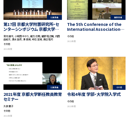
公開講義
国際会議
第17回 京都大学附置研究所・セ
The 5th Conference of the
ンターシンポジウム 京都大学松
International Association
山講演会 京都からの挑戦 －地球
for Japanese Philosophy
宮内 雄平, 小坂田 ゆかり, 緒方 広明, 舘野 隆之輔, 内田
その他
社会の調和ある共存に向けて－
“95 Years after the Birth of
由紀子, 清水 延彦, 湊 長博, 時任 宣博, 渡辺 隆司
2021年度
「パラダイムシフト －新しい世界
Nishida Philosophy-‘Basho’
その他
を創る京大」
as Symbiosis of Non-Human
2021年度
and Human”
公開講義
その他
2021年度 京都大学新任教員教育
令和4年度 学部・大学院入学式
セミナー
その他
久家 慶子
2022年度
その他
2021年度