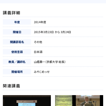
講義詳細
年度
2014年度
開催日
2015年3月23日 から 3月24日
開講部局名
その他
使用言語
日本語
教員／講師名
山極壽一（京都大学 総長）
開催場所
みやこめっせ
関連講義