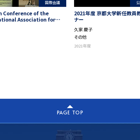
国際会議
公
h Conference of the
2021年度 京都大学新任教員
ational Association for
ナー
se Philosophy “95 Years
久家 慶子
he Birth of Nishida
その他
ophy-‘Basho’ as Symbiosis
n-Human and Human”
2021年度
PAGE TOP