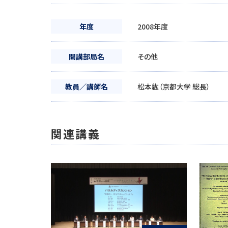
年度
2008年度
開講部局名
その他
教員／講師名
松本紘（京都大学 総長）
関連講義