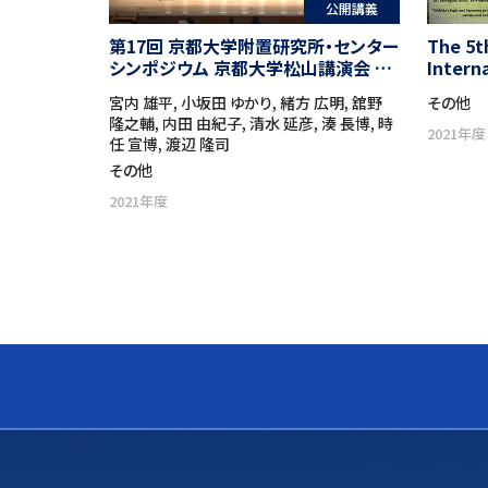
公開講義
第17回 京都大学附置研究所・センター
The 5t
シンポジウム 京都大学松山講演会 京
Intern
都からの挑戦 －地球社会の調和ある
Japane
宮内 雄平, 小坂田 ゆかり, 緒方 広明, 舘野
その他
共存に向けて－「パラダイムシフト －
after t
隆之輔, 内田 由紀子, 清水 延彦, 湊 長博, 時
新しい世界を創る京大」
Philos
2021年度
任 宣博, 渡辺 隆司
of No
その他
2021年度