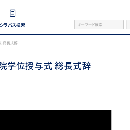
シラバス検索
式 総長式辞
学院学位授与式 総長式辞