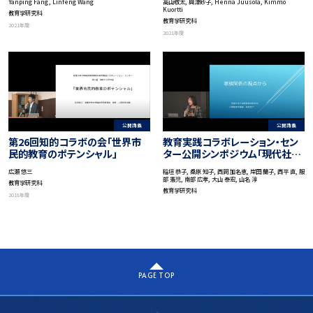
Yanping Fang , Linfeng Wang
高山敬太, 興津妙子, Henna Juusola, Kimmo
Outsiders Looking In?
ドの比較から」
Kuortti
教育学研究科
Towards East Asia as a
教育学研究科
2021年度
Method」
2021年度
公開講義
公開講義
第26回知的コラボの会「世界市
教育実践コラボレーション・セン
民的教育のポテンシャル」
ター公開シンポジウム「現代社会
に求められる新たな秩序を考え
広瀬 悠三
稲垣 恭子, 桑原 知子, 西岡 加名恵, 岸田 蘭子, 西平 直, 服
る」
部 憲児, 南部 広孝, 大山 泰宏, 山名 淳
教育学研究科
教育学研究科
2018年度
PAGE TOP