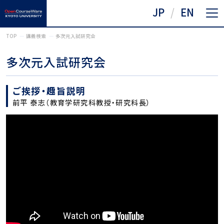
JP
EN
TOP
講義検索
多次元入試研究会
多次元入試研究会
ご挨拶・趣旨説明
前平 泰志（教育学研究科教授・研究科長）