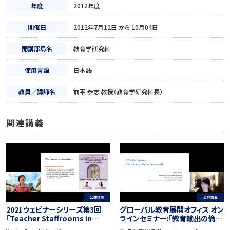
年度
2012年度
開催日
2012年7月12日 から 10月04日
開講部局名
教育学研究科
使用言語
日本語
教員／講師名
前平 泰志 教授（教育学研究科長）
関連講義
公開講義
公開講義
2021ウェビナーシリーズ第3回
グローバル教育展開オフィス オン
「Teacher Staffrooms in
ラインセミナー:「教育輸出の倫理
Schools of Japan –
的・政治的課題：日本とフィンラン