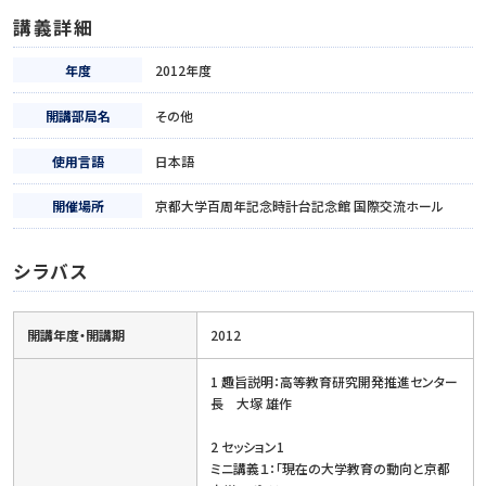
講義詳細
年度
2012年度
開講部局名
その他
使用言語
日本語
開催場所
京都大学百周年記念時計台記念館 国際交流ホール
シラバス
開講年度・開講期
2012
1 趣旨説明：高等教育研究開発推進センター
長 大塚 雄作
2 セッション1
ミニ講義１：「現在の大学教育の動向と京都