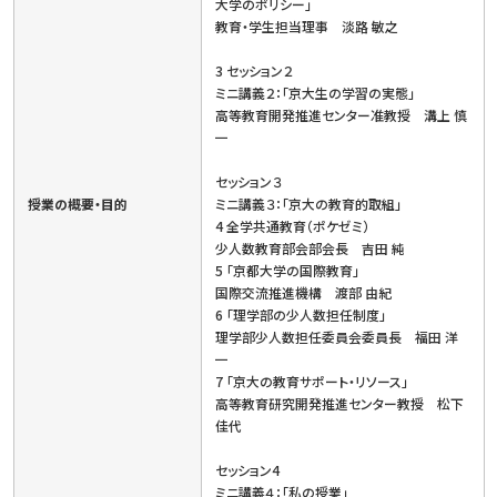
大学のポリシー」
教育・学生担当理事 淡路 敏之
3 セッション２
ミニ講義２：「京大生の学習の実態」
高等教育開発推進センター准教授 溝上 慎
一
セッション３
授業の概要・目的
ミニ講義３：「京大の教育的取組」
4 全学共通教育（ポケゼミ）
少人数教育部会部会長 吉田 純
5 「京都大学の国際教育」
国際交流推進機構 渡部 由紀
6 「理学部の少人数担任制度」
理学部少人数担任委員会委員長 福田 洋
一
7 「京大の教育サポート・リソース」
高等教育研究開発推進センター教授 松下
佳代
セッション4
ミニ講義４：「私の授業」