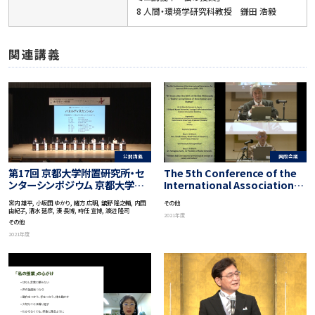
8 人間・環境学研究科教授 鎌田 浩毅
関連講義
公開講義
国際会議
第17回 京都大学附置研究所・セ
The 5th Conference of the
ンターシンポジウム 京都大学松
International Association
山講演会 京都からの挑戦 －地球
for Japanese Philosophy
宮内 雄平, 小坂田 ゆかり, 緒方 広明, 舘野 隆之輔, 内田
その他
社会の調和ある共存に向けて－
“95 Years after the Birth of
由紀子, 清水 延彦, 湊 長博, 時任 宣博, 渡辺 隆司
2021年度
「パラダイムシフト －新しい世界
Nishida Philosophy-‘Basho’
その他
を創る京大」
as Symbiosis of Non-Human
2021年度
and Human”