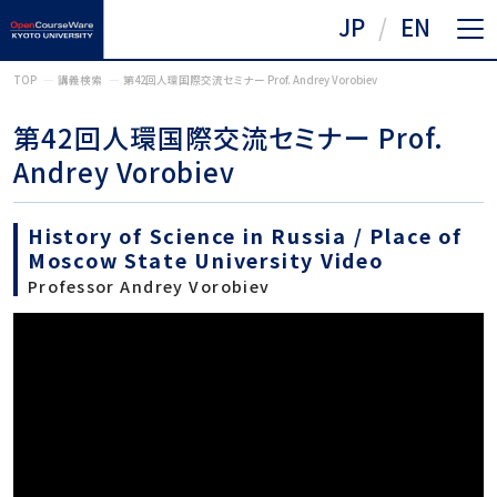
JP
EN
TOP
講義検索
第42回人環国際交流セミナー Prof. Andrey Vorobiev
第42回人環国際交流セミナー Prof.
Andrey Vorobiev
History of Science in Russia / Place of
Moscow State University Video
Professor Andrey Vorobiev