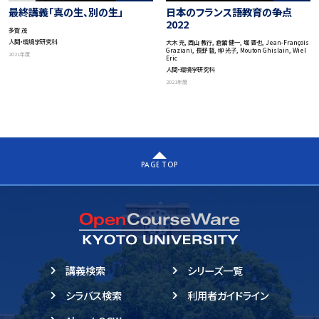
最終講義「真の生、別の生」
日本のフランス語教育の争点
2022
多賀 茂
人間・環境学研究科
大木 充, 西山 教行, 倉舘 健一, 堀 晋也, Jean-François
Graziani, 長野 督, 柳 光子, Mouton Ghislain, Wiel
2021年度
Eric
人間・環境学研究科
2021年度
PAGE TOP
講義検索
シリーズ一覧
シラバス検索
利用者ガイドライン