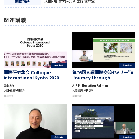
開催場所
人間・環境学研究科 233演習室
関連講義
公開講義
国際会議
第76回人環国際交流セミナー”A
国際研究集会 Colloque
Journey through
international Kyoto 2020
Bangladesh”（バングラデシュ
A. F. M. Mustafizur Rahman
西山 教行
の旅）
人間・環境学研究科
人間・環境学研究科
2019年度
2020年度
最終講義
公開講義