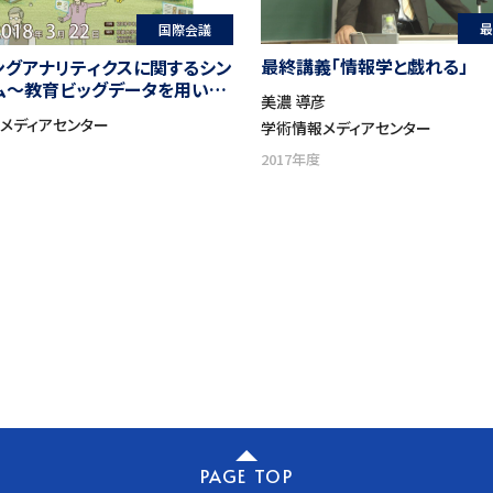
最
国際会議
最終講義「情報学と戯れる」
ングアナリティクスに関するシン
ム～教育ビッグデータを用いた
美濃 導彦
学習支援の展開～
メディアセンター
学術情報メディアセンター
2017年度
PAGE TOP