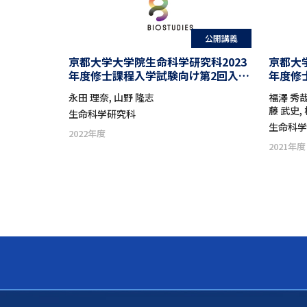
公開講義
京都大学大学院生命科学研究科2023
京都大
年度修士課程入学試験向け第2回入試
年度修
説明会
説明会(
永田 理奈, 山野 隆志
福澤 秀哉
藤 武史,
生命科学研究科
生命科
2022年度
2021年度