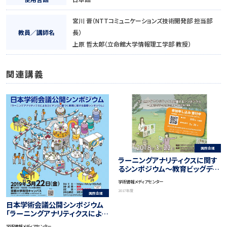
宮川 晋（NTTコミュニケーションズ技術開発部 担当部
教員／講師名
長）
上原 哲太郎（立命館大学情報理工学部 教授）
関連講義
国際会議
ラーニングアナリティクスに関す
るシンポジウム～教育ビッグデー
タを用いた教育・学習支援の展開
学術情報メディアセンター
～
2017年度
国際会議
日本学術会議公開シンポジウム
「ラーニングアナリティクスによる
エビデンスに基づく教育に関する
学術情報メディアセンター