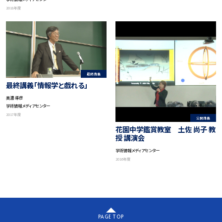
国際シンポジウム」
2018年度
最終講義
最終講義「情報学と戯れる」
美濃 導彦
学術情報メディアセンター
2017年度
公開講義
花園中学鑑賞教室 土佐 尚子 教
授 講演会
学術情報メディアセンター
2016年度
PAGE TOP