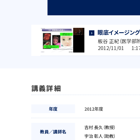
眼底イメージング
板谷 正紀（医学部
2012/11/01 1
講義詳細
年度
2012年度
吉村 長久（教授）
教員／講師名
宇治 彰人（助教）