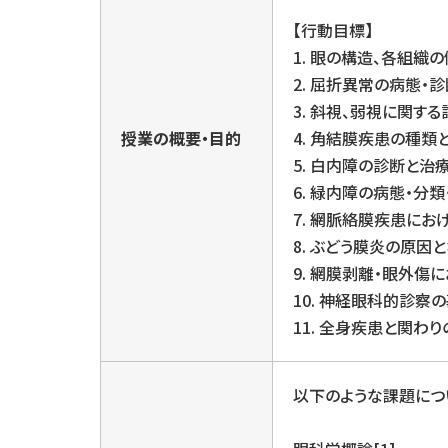
【行動目標】
1. 眼の構造、各組織
2. 屈折異常の病態・
3. 斜視、弱視に関す
授業の概要・目的
4. 角結膜疾患の種類
5. 白内障の診断と治
6. 緑内障の病態・分
7. 網脈絡膜疾患に
8. ぶどう膜炎の原
9. 網膜剥離・眼外傷
10. 神経眼科的診
11. 全身疾患と関わ
以下のような課題につ