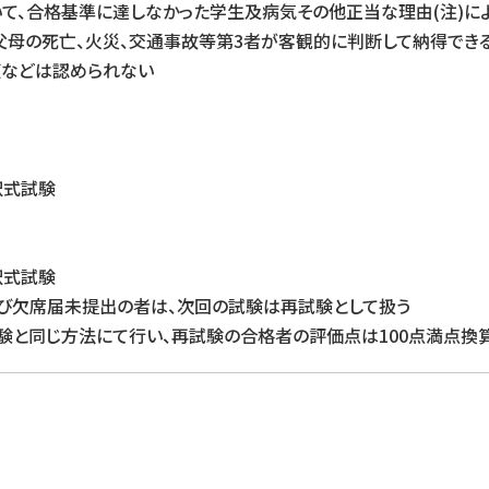
て、合格基準に達しなかった学生及病気その他正当な理由(注)に
、父母の死亡、火災、交通事故等第3者が客観的に判断して納得でき
複などは認められない
択式試験
択式試験
び欠席届未提出の者は、次回の試験は再試験として扱う
験と同じ方法にて行い、再試験の合格者の評価点は100点満点換算