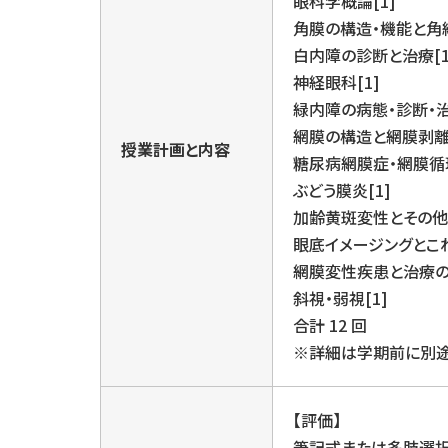
眼科学概論[1]
角膜の構造・機能と角結
白内障の診断と治療[1
神経眼科[1]
緑内障の病態・診断・治
網膜の構造と網膜剥離
授業計画と内容
糖尿病網膜症・網膜循環
ぶどう膜炎[1]
加齢黄斑変性とその他
眼底イメージングとこれ
網膜変性疾患と治療の
斜視・弱視[1]
合計 12 回
※詳細は学期前に別途
【評価】
筆記式または多肢選