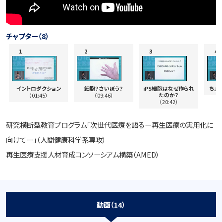
チャプター（8）
イントロダクション
細胞？さいぼう？
iPS細胞はなぜ作られ
ちょ
たのか？
（01:45）
（09:46）
（20:42）
研究横断型教育プログラム「次世代医療を語るー再生医療の実用化に
向けてー」（人間健康科学系専攻）
再生医療支援人材育成コンソーシアム構築（AMED）
動画（14）