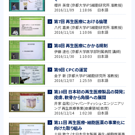
櫻井 英俊 (京都大学iPS細胞研究所 准教授)
2016/11/09 1:18:06 日本語
第7回 再生医療における倫理
八代 嘉美 (京都大学iPS細胞研究所 准教授)
2016/11/16 1:10:06 日本語
第8回 再生医療にかかる規制
伊藤 達也 (京都大学医学部附属病院 講師)
2016/11/30 1:10:03 日本語
第9回 CPCの運営
金子 新 (京都大学iPS細胞研究所 准教授)
2016/12/07 1:25:59 日本語
第10回 日本初の再生医療製品の開発；
皮膚、軟骨から角膜への展開
井家 益和 (ジャパン・ティッシュ・エンジニアリ
ング 再生医療事業(皮膚領域)首席)
2016/12/14 1:02:38 日本語
第11回 再生医療・細胞医薬の事業化に
向けた取り組み
土田 敦之 (大日本住友製薬 再生・細胞医薬事