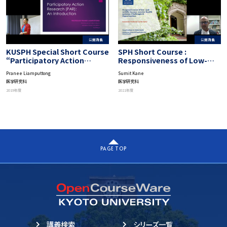
公開講義
公開講義
KUSPH Special Short Course
SPH Short Course :
“Participatory Action
Responsiveness of Low-
Research”: Basic Theory
and Middle-Income Country
Pranee Liamputtong
Sumit Kane
and Methods of PAR
Health Systems
医学研究科
医学研究科
2019年度
2021年度
PAGE TOP
講義検索
シリーズ一覧