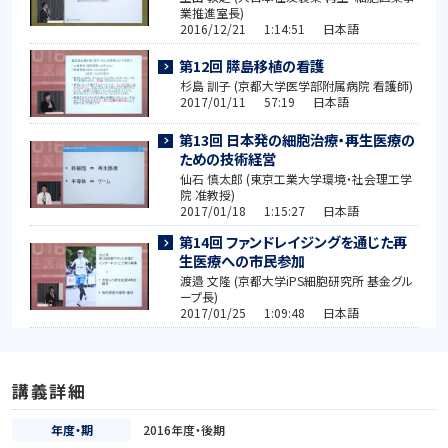
業推進室長)
2016/12/21 1:14:51 日本語
第12回 膵島移植の看護
杉島 訓子 (京都大学医学部附属病院 看護師)
2017/01/11 57:19 日本語
第13回 日本発の細胞治療・再生医療の
ための技術経営
仙石 慎太郎 (東京工業大学環境・社会理工学
院 准教授)
2017/01/18 1:15:27 日本語
第14回 ファンドレイジングを通じた再
生医療への市民参加
渡邉 文隆 (京都大学iPS細胞研究所 基金グル
ープ長)
2017/01/25 1:09:48 日本語
講義詳細
年度・期
2016年度・後期