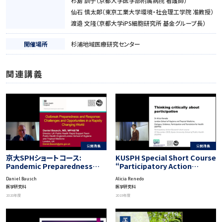
杉島 訓子（京都大学医学部附属病院 看護師）
仙石 慎太郎（東京工業大学環境・社会理工学院 准教授）
渡邉 文隆（京都大学iPS細胞研究所 基金グループ長）
開催場所
杉浦地域医療研究センター
関連講義
公開講義
公開講義
京大SPHショートコース:
KUSPH Special Short Course
Pandemic Preparedness
“Participatory Action
and Response by UK Public
Research”: Implementation
Daniel Bausch
Alicia Renedo
Health Rapid Support Team
Strategies of PAR
医学研究科
医学研究科
2020年度
2019年度