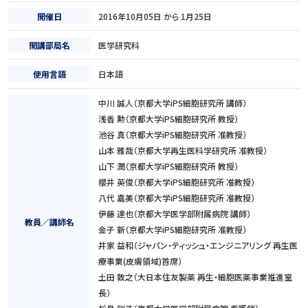
開催日
2016年10月05日 から 1月25日
開講部局名
医学研究科
使用言語
日本語
中川 誠人（京都大学iPS細胞研究所 講師）
浅香 勲（京都大学iPS細胞研究所 教授）
池谷 真（京都大学iPS細胞研究所 准教授）
山本 雅哉（京都大学再生医科学研究所 准教授）
山下 潤（京都大学iPS細胞研究所 教授）
櫻井 英俊（京都大学iPS細胞研究所 准教授）
八代 嘉美（京都大学iPS細胞研究所 准教授）
伊藤 達也（京都大学医学部附属病院 講師）
教員／講師名
金子 新（京都大学iPS細胞研究所 准教授）
井家 益和（ジャパン・ティッシュ・エンジニアリング 再生医
療事業(皮膚領域)首席）
土田 敦之（大日本住友製薬 再生・細胞医薬事業推進室
長）