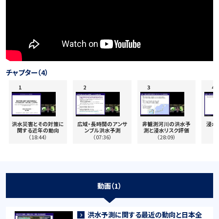
チャプター（4）
洪水災害とその対策に
広域・長時間のアンサ
非観測河川の洪水予
浸水
関する近年の動向
ンブル洪水予測
測と浸水リスク評価
（18:44）
（07:36）
（28:09）
動画（1）
洪水予測に関する最近の動向と日本全