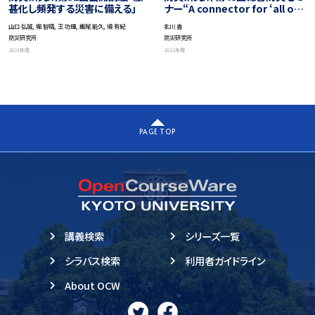
甚化し頻発する災害に備える」
ナー“A connector for ‘all of
society engagement’:
山口 弘誠, 堀 智晴, 王 功輝, 飯尾 能久, 境 有紀
北川 香
revisiting the case of
防災研究所
防災研究所
Kuroshio Town”
2021年度
2021年度
PAGE TOP
講義検索
シリーズ一覧
シラバス検索
利用者ガイドライン
About OCW