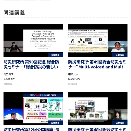
関連講義
公開講義
公開講義
防災研究所 第50回記念 総合防
防災研究所 第49回総合防災セミ
災セミナー 「総合防災の新しいチ
ナー“Multi-voiced and Multi-
ャレンジへ」”Another
angle Reality of Disaster
岡田 憲夫
中野 元太
Challenge: Systemic
Risk Reduction Action
防災研究所
防災研究所
Thinking and Design for
Research ―Perspective of
2021年度
2021年度
Community-based Disaster
Chained Visual
Risk Governance”
Ethnography”
公開講義
公開講義
防災研究所第32回公開講座「激
防災研究所 第48回総合防災セミ