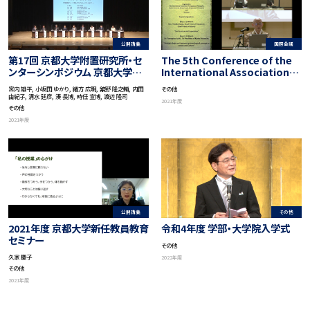
公開講義
国際会議
第17回 京都大学附置研究所・セ
The 5th Conference of the
ンターシンポジウム 京都大学松
International Association
山講演会 京都からの挑戦 －地球
for Japanese Philosophy
宮内 雄平, 小坂田 ゆかり, 緒方 広明, 舘野 隆之輔, 内田
その他
社会の調和ある共存に向けて－
“95 Years after the Birth of
由紀子, 清水 延彦, 湊 長博, 時任 宣博, 渡辺 隆司
2021年度
「パラダイムシフト －新しい世界
Nishida Philosophy-‘Basho’
その他
を創る京大」
as Symbiosis of Non-Human
2021年度
and Human”
公開講義
その他
2021年度 京都大学新任教員教育
令和4年度 学部・大学院入学式
セミナー
その他
久家 慶子
2022年度
その他
2021年度