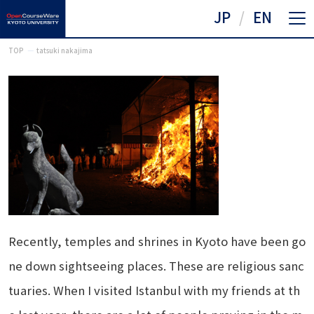
JP
EN
TOP
tatsuki nakajima
Recently, temples and shrines in Kyoto have been go
ne down sightseeing places. These are religious sanc
tuaries. When I visited Istanbul with my friends at th