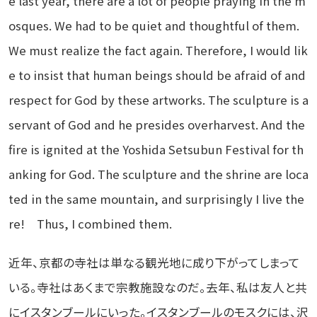
e last year, there are a lot of people praying in the m
osques. We had to be quiet and thoughtful of them.
We must realize the fact again. Therefore, I would lik
e to insist that human beings should be afraid of and
respect for God by these artworks. The sculpture is a
servant of God and he presides overharvest. And the
fire is ignited at the Yoshida Setsubun Festival for th
anking for God. The sculpture and the shrine are loca
ted in the same mountain, and surprisingly I live the
re! Thus, I combined them.
近年、京都の寺社は単なる観光地に成り下がってしまって
いる。寺社はあくまで宗教施設なのだ。去年、私は友人と共
にイスタンブールにいった。イスタンブールのモスクには、沢