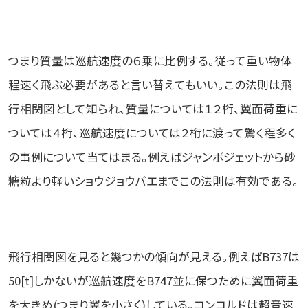
つまり質量は巡航速度の６乗に比例する。従って重い物体
程速く飛ぶ必要があると言い替えてもいい。この法則は飛
行相関図として知られ、質量については１２桁、翼面荷重に
ついては４桁、巡航速度については２桁に渡って驚く程多く
の事例について当てはまる。例えばジャンボジェットから砂
糖粒より軽いショウジョウバエまでこの法則は有効である。
飛行相関図を見ると幾つかの傾向が見える。例えばB737は
50[t]しかないが巡航速度をB747並に保つために翼面荷重
を大きめ(つまり翼を小さく)している。コンコルドは超音速