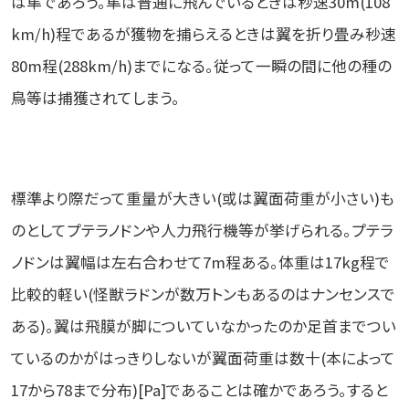
は隼であろう。隼は普通に飛んでいるときは秒速30m(108
km/h)程であるが獲物を捕らえるときは翼を折り畳み秒速
80m程(288km/h)までになる。従って一瞬の間に他の種の
鳥等は捕獲されてしまう。
標準より際だって重量が大きい(或は翼面荷重が小さい)も
のとしてプテラノドンや人力飛行機等が挙げられる。プテラ
ノドンは翼幅は左右合わせて7m程ある。体重は17kg程で
比較的軽い(怪獣ラドンが数万トンもあるのはナンセンスで
ある)。翼は飛膜が脚についていなかったのか足首までつい
ているのかがはっきりしないが翼面荷重は数十(本によって
17から78まで分布)[Pa]であることは確かであろう。すると