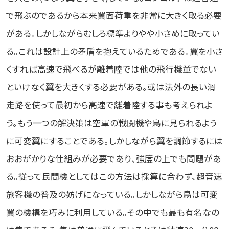
で飛ぶのであるから本来翼面荷重を非常に大きく取る必要
がある。しかしながらむしろ標準よりやや小さめに取ってい
る。これは設計上の矛盾を抱えているためである。翼を小さ
くすれば高速で飛べるが離着陸では他の飛行機並でない
といけなく翼を大きくする必要がある。或は法外の長い滑
走路を使って最初から高速で離着陸する事も考えられよ
う。もう一つの解決策は空軍の戦闘機や鳥に見られるよう
に可変翼にすることである。しかしながら翼を調節するには
おおがかりな仕組みが必要であり、強度の上でも問題があ
る。従って民間機としてはこの方法は採算に合わず、超音速
旅客機の普及の妨げになっている。しかしながら鳥は可変
翼の機構を巧みに利用している。その中でも最も有名なの