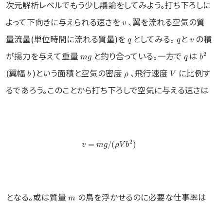
次元解析レベルでもう少し議論をしてみよう。打ち下ろしに
よって下向きに与えられる速さを
、翼を流れる空気の質
v
量流量(単位時間に流れる質量)を
としてみる。
と
の積
q
q
v
が揚力を与えて重量
と釣り合っている。一方で
は
2
m
g
q
b
(翼幅
)という面積と空気の密度
、飛行速度
に比例す
b
ρ
V
るであろう。このことから打ち下ろしで空気に与える速さは
2
=
/
(
)
v
m
g
ρ
V
b
となる。或は質量
の鳥を浮かせるのに必要な仕事率は
m