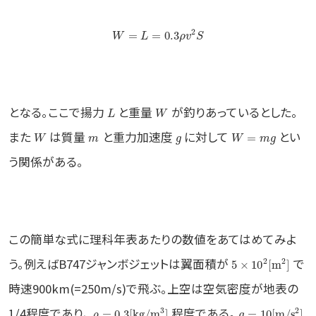
2
=
=
0.3
W
L
ρ
v
S
となる。ここで揚力
と重量
が釣りあっているとした。
L
W
また
は質量
と重力加速度
に対して
とい
=
W
m
g
W
m
g
う関係がある。
この簡単な式に理科年表あたりの数値をあてはめてみよ
う。例えばB747ジャンボジェットは翼面積が
で
2
2
5
×
10
[
m
]
時速900km(=250m/s)で飛ぶ。上空は空気密度が地表の
1/4程度であり、
程度である。
3
2
=
0.3
[
kg
/
m
]
=
10
[
m
/
s
]
ρ
g