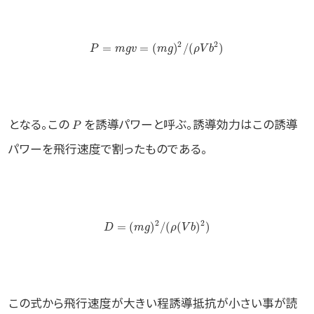
2
2
=
=
(
)
/
(
)
P
m
g
v
m
g
ρ
V
b
となる。この
を誘導パワーと呼ぶ。誘導効力はこの誘導
P
パワーを飛行速度で割ったものである。
2
2
=
(
)
/
(
(
)
)
D
m
g
ρ
V
b
この式から飛行速度が大きい程誘導抵抗が小さい事が読