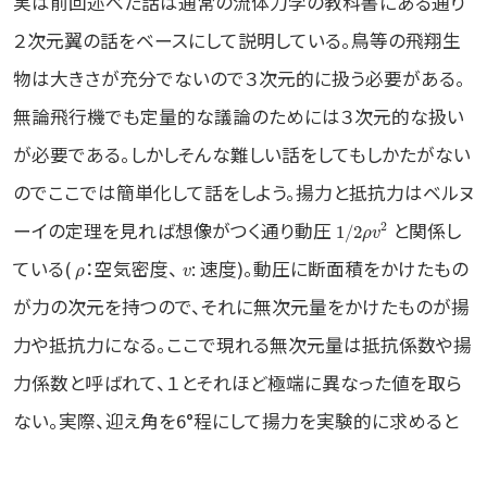
実は前回述べた話は通常の流体力学の教科書にある通り
２次元翼の話をベースにして説明している。鳥等の飛翔生
物は大きさが充分でないので３次元的に扱う必要がある。
無論飛行機でも定量的な議論のためには３次元的な扱い
が必要である。しかしそんな難しい話をしてもしかたがない
のでここでは簡単化して話をしよう。揚力と抵抗力はベルヌ
ーイの定理を見れば想像がつく通り動圧
と関係し
2
1
/
2
ρ
v
ている(
：空気密度、
: 速度)。動圧に断面積をかけたもの
ρ
v
が力の次元を持つので、それに無次元量をかけたものが揚
力や抵抗力になる。ここで現れる無次元量は抵抗係数や揚
力係数と呼ばれて、１とそれほど極端に異なった値を取ら
ない。実際、迎え角を6°程にして揚力を実験的に求めると