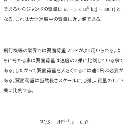
であるからジャンボの質量は
と
5
=
3
×
10
[
kg
]
=
300
[
t
]
m
なる。これは大体巡航中の質量に近い値である。
飛行機等の業界では翼面荷重
がよく用いられる。直
/
W
S
ちに分かる事は翼面荷重は速度の２乗に比例している事で
ある。したがって翼面荷重を大きくするには速く飛ぶ必要が
ある。翼面荷重は当然長さスケールに比例し、質量の１／３
乗に比例する。
1
/
3
/
=
,
=
0.47
W
S
c
W
c