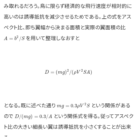
み取れるだろう。鳥に限らず経済的な飛行速度が相対的に
高いのは誘導抵抗を減少させるためである。上の式をアス
ペクト比、即ち翼幅から決まる面積と実際の翼面積の比
を用いて整理しなおすと
2
=
/
A
b
S
2
2
=
(
)
/
(
)
D
m
g
ρ
V
S
A
となる。既に述べた通り
という関係がある
2
=
0.3
m
g
ρ
V
S
ので
という関係式を得る。従ってアスペク
/
(
)
=
0.3
/
D
m
g
A
ト比の大きい細長い翼は誘導抵抗を小さくすることが出来