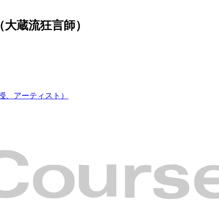
郎（大蔵流狂言師）
授、アーティスト）