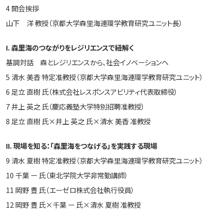
4 開会挨拶
山下 洋 教授（京都大学森里海連環学教育研究ユニット長）
I. 森里海のつながりをレジリエンスで紐解く
基調対話 森とレジリエンスから、社会イノベーションヘ
5 清水 美香 特定准教授（京都大学森里海連環学教育研究ユニット）
6 足立 直樹 氏（株式会社レスポンスアビリティ代表取締役）
7 井上 英之 氏（慶応義塾大学特別招聘准教授）
8 足立 直樹 氏×井上 英之 氏×清水 美香 准教授
II. 現場を知る：「森里海をつなげる」を実践する現場
9 清水 夏樹 特定准教授（京都大学森里海連環学教育研究ユニット）
10 千葉 ー 氏（東北学院大学非常勤講師）
11 岡野 豊 氏（エーゼロ株式会社執行役員）
12 岡野 豊 氏×千葉 ー 氏×清水 夏樹 准教授