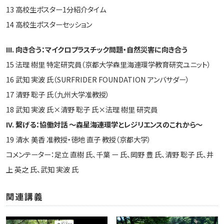
13 高校生ポスター1分紹介タイム
14 高校生ポスターセッション
III. 向き合う：マイクロプラスチック問題・自然災害に向き合う
15 法理 樹里 特定研究員（京都大学森里海連環学教育研究ユニット）
16 武知 実波 氏（SURFRIDER FOUNDATION アンバサダー）
17 清野 聡子 氏（九州大学准教授）
18 武知 実波 氏×清野 聡子 氏×法理 樹里 研究員
IV. 繋げる：協働対話 ～森星海連環学とレジリエンスのこれから～
19 清水 美香 准教授・徳地 直子 教授（京都大学）
コメンテーター：足立 直樹 氏、千葉 ー 氏、岡野 豊 氏、清野 聡子 氏、井
上 英之 氏、武知 実波 氏
関連講義