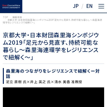
JP
EN
TOP
講義検索
京都大学・日本財団森里海シンポジウム2019「足元から見直す、持続可能な暮らし～森里海連
環学をレジリエンスで紐解く～」
京都大学・日本財団森里海シンポジウ
ム2019「足元から見直す、持続可能な
暮らし～森里海連環学をレジリエンス
で紐解く～」
森里海のつながりをレジリエンスで紐解くー対
話
足立 直樹 氏×井上 英之 氏×清水 美香 准教授