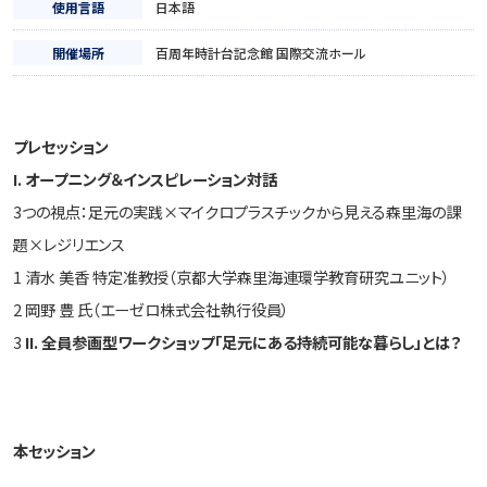
使用言語
日本語
開催場所
百周年時計台記念館 国際交流ホール
プレセッション
I. オープニング＆インスピレーション対話
3つの視点：足元の実践×マイクロプラスチックから見える森里海の課
題×レジリエンス
1 清水 美香 特定准教授（京都大学森里海連環学教育研究ユニット）
2 岡野 豊 氏（エーゼロ株式会社執行役員）
3
II. 全員参画型ワークショップ「足元にある持続可能な暮らし」とは？
本セッション