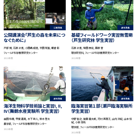
公開講義
通常講義
公開講演会「芦生の森を未来につ
基礎フィールドワーク実習無雪期
なぐために」
（芦生研究林 学生実習）
戸部 博, 石原 正恵, 小田嶋 成徳, 平田 有加, 朝倉 彰
石原 正恵, 柴田 泰征, 藤原 誉
フィールド科学教育研究センター
理学研究科, フィールド科学教育研究センター
2021年度
2021年度
通常講義
通常講義
海洋生物科学技術論と実習I, II,
臨海実習第１部（瀬戸臨海実験所
IV（舞鶴水産実験所 学生実習）
学生実習）
益田 玲爾, 甲斐 嘉晃, 木下 政人, 鈴木 啓太
中野 智之, 後藤 龍太郎, 河村 真理子, 山内 洋紀, 山本 恒
紀, 小泉 佳祐
農学部, フィールド科学教育研究センター
理学部, フィールド科学教育研究センター
2021年度
2021年度