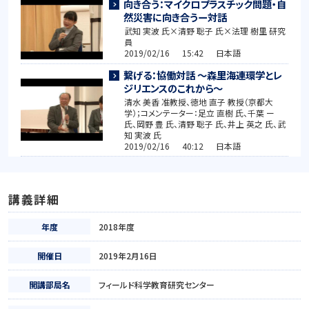
向き合う：マイクロプラスチック問題・自
然災害に向き合うー対話
武知 実波 氏×清野 聡子 氏×法理 樹里 研究
員
2019/02/16 15:42 日本語
繋げる：協働対話 ～森里海連環学とレ
ジリエンスのこれから～
清水 美香 准教授、徳地 直子 教授（京都大
学）；コメンテーター：足立 直樹 氏、千葉 ー
氏、岡野 豊 氏、清野 聡子 氏、井上 英之 氏、武
知 実波 氏
2019/02/16 40:12 日本語
講義詳細
年度
2018年度
開催日
2019年2月16日
開講部局名
フィールド科学教育研究センター