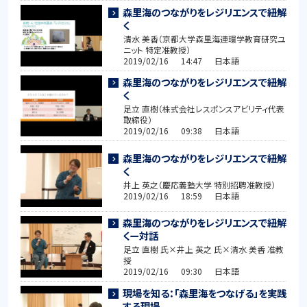
森里海のつながりをレジリエンスで紐解
く
清水 美香（京都大学森里海連環学教育研究ユ
ニット 特定准教授）
2019/02/16 14:47 日本語
森里海のつながりをレジリエンスで紐解
く
足立 直樹（株式会社レスポンスアビリティ代表
取締役）
2019/02/16 09:38 日本語
森里海のつながりをレジリエンスで紐解
く
井上 英之（慶応義塾大学 特別招聘准教授）
2019/02/16 18:59 日本語
森里海のつながりをレジリエンスで紐解
くー対話
足立 直樹 氏×井上 英之 氏×清水 美香 准教
授
2019/02/16 09:30 日本語
現場を知る：「森里海をつなげる」を実践
する現場