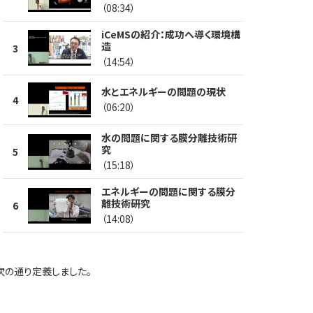
（08:34）
iCeMSの紹介：成功へ導く環境構
造
（14:54）
水とエネルギーの問題の現状
（06:20）
水の問題に関する膜分離技術研
究
（15:18）
エネルギーの問題に関する膜分
離技術研究
（14:08）
膜分離技術とiCeMSの将来
（03:41）
次の通り定義しました。