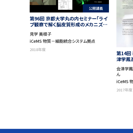
公開講義
第96回 京都大学丸の内セミナー「ライ
ブ観察で解く脳皮質形成のメカニズ
ム」
見学 美根子
iCeMS 物質－細胞統合システム拠点
2018年度
第14回
津学鳳高
ンスペ
会津学鳳
ん
iCeM
2017年度