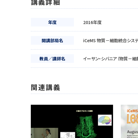
講義詳細
年度
2016年度
開講部局名
iCeMS 物質－細胞統合シス
教員／講師名
イーサン・シバニア（物質－細
関連講義