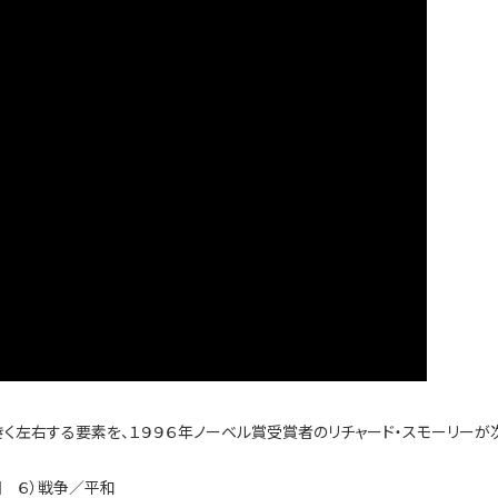
く左右する要素を、１９９６年ノーベル賞受賞者のリチャード・スモーリーが
困 ６）戦争／平和