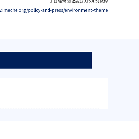
1 日経新聞社説(2016.4.5)抜粋
w.imeche.org/policy-and-press/environment-theme