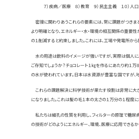
７）疾病／医療 ８）教育 ９）民主主義 １０）人口
密接に関わりあうこれらの要素には、常に課題がつきまと
より明確となり、エネルギー・水・環境の相互関係の重要性
の１削減すると約束しました。これには、工場や発電所か
水の用途は飲料のイメージが強いですが、実際は個人によ
ご存知でしょうか？チョコレート１㎏を作るにあたり約１万８
の水が使われています。日本は水資源が豊富な国ですが、
これらの課題解決に科学技術が果たす役割は非常に大きい
になりました。これは髪の毛１本の太さの１万分の１程度に
私たちは細孔の性質を利用し、フィルターの原理で糖尿病
の技術がどのようにエネルギー、環境、医療に応用できるか