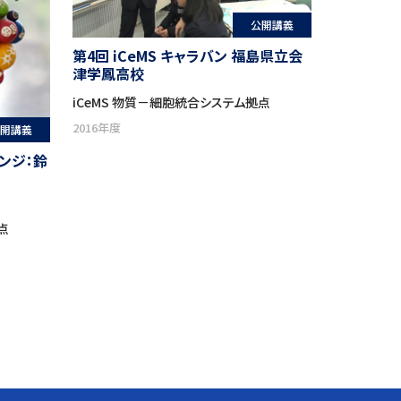
公開講義
第4回 iCeMS キャラバン 福島県立会
津学鳳高校
iCeMS 物質－細胞統合システム拠点
2016年度
開講義
ウンジ：鈴
点