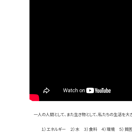
一人の人間として、また生き物として、私たちの生活を大き
１）エネルギー ２）水 ３）食料 ４）環境 ５）貧