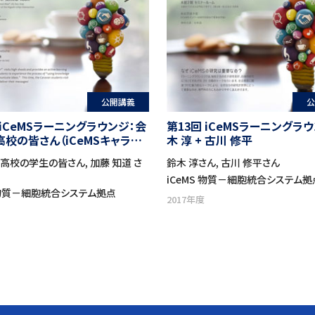
公開講義
公
 iCeMSラーニングラウンジ：会
第13回 iCeMSラーニングラ
校の皆さん（iCeMSキャラバ
木 淳 + 古川 修平
シャルコラボ企画）
高校の学生の皆さん, 加藤 知道 さ
鈴木 淳さん, 古川 修平さん
iCeMS 物質－細胞統合システム拠
S 物質－細胞統合システム拠点
2017年度