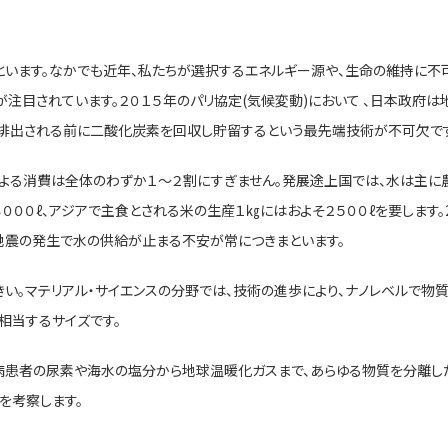
います。なかでも近年、私たちが選択するエネルギー源や、生命の維持に
が注目されています。２０１５年のパリ協定(気候変動)において 、日本政府
ら排出される前に二酸化炭素を回収し貯留するという最先端技術が不可欠です
る消費は全体のわずか１〜２割にすぎません。発展途上国では、水は主に
０００ℓ、アジアで主食とされる米の生産１㎏にはおよそ２５００ℓを要します
地震の発生で水の供給が止まる不安が常につきまといます。
。マテリアル・サイエンスの分野では、技術の進歩により、ナノレベルで物
相当するサイズです。
患者の尿素や海水の塩分から地球温暖化ガスまで、あらゆる物質を分離した
を考察します。